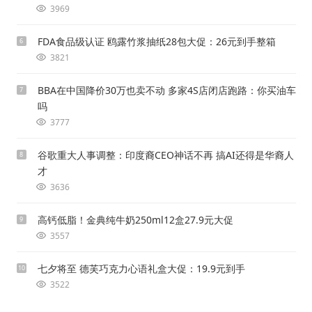
3969
FDA食品级认证 鸥露竹浆抽纸28包大促：26元到手整箱
6
3821
BBA在中国降价30万也卖不动 多家4S店闭店跑路：你买油车
7
吗
3777
谷歌重大人事调整：印度裔CEO神话不再 搞AI还得是华裔人
8
才
3636
高钙低脂！金典纯牛奶250ml12盒27.9元大促
9
3557
七夕将至 德芙巧克力心语礼盒大促：19.9元到手
10
3522