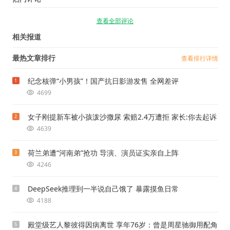
查看全部评论
相关报道
最热文章排行
查看排行详情
纪念核弹“小男孩”！国产抗日影游发售 全网差评
1
4699
女子刚提新车被小孩泼沙撒尿 索赔2.4万遭拒 家长:你去起诉
2
4639
荷兰弟遭“河南弟”抢功 导演、演员证实亲自上阵
3
4246
DeepSeek推理到一半说自己饿了 暴露摸鱼日常
4
4188
殿堂级艺人黎彼得因病离世 享年76岁：曾是周星驰御用配角
5