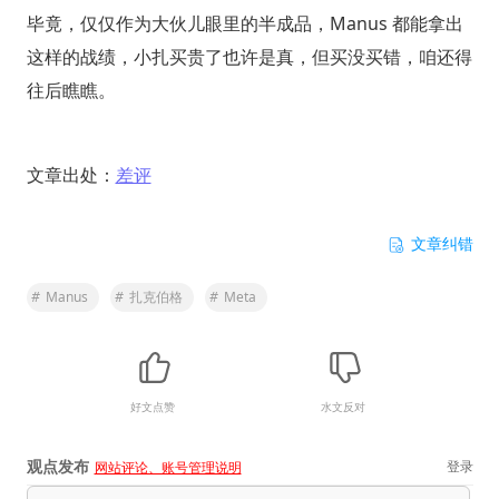
毕竟，仅仅作为大伙儿眼里的半成品，Manus 都能拿出
这样的战绩，小扎买贵了也许是真，但买没买错，咱还得
往后瞧瞧。
文章出处：
差评
文章纠错
#
Manus
#
扎克伯格
#
Meta
好文点赞
水文反对
观点发布
登录
网站评论、账号管理说明