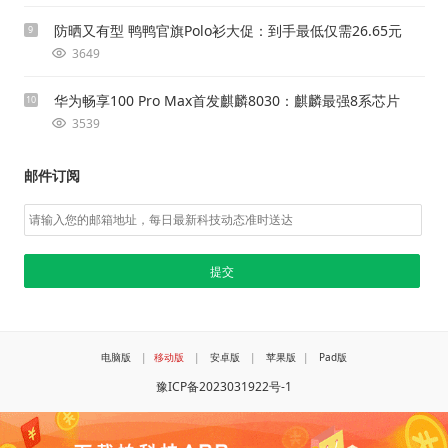
防晒又有型 鸭鸭官旗Polo衫大促：到手最低仅需26.65元
9
3649
华为畅享100 Pro Max首发麒麟8030：麒麟最强8系芯片
10
3539
邮件订阅
电脑版
|
移动版
|
安卓版
|
苹果版
|
Pad版
豫ICP备2023031922号-1