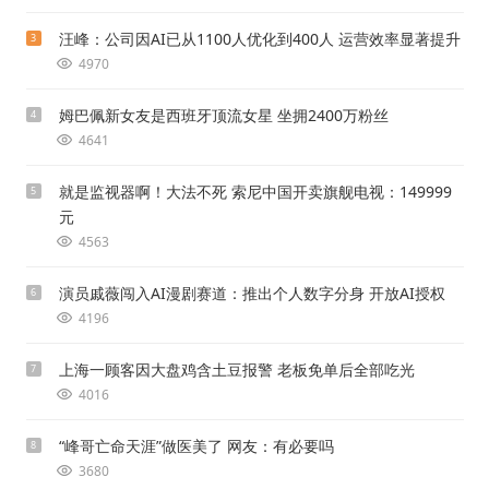
汪峰：公司因AI已从1100人优化到400人 运营效率显著提升
3
4970
姆巴佩新女友是西班牙顶流女星 坐拥2400万粉丝
4
4641
就是监视器啊！大法不死 索尼中国开卖旗舰电视：149999
5
元
4563
演员戚薇闯入AI漫剧赛道：推出个人数字分身 开放AI授权
6
4196
上海一顾客因大盘鸡含土豆报警 老板免单后全部吃光
7
4016
“峰哥亡命天涯”做医美了 网友：有必要吗
8
3680