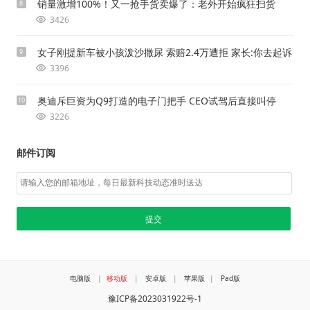
销量激增100%！又一抢手货卖爆了：老外开始疯狂扫货
8
3426
女子刚提新车被小孩泼沙撒尿 索赔2.4万遭拒 家长:你去起诉
9
3396
奥迪斥巨资为Q9打造的电子门把手 CEO试驾后直接叫停
10
3226
邮件订阅
电脑版
|
移动版
|
安卓版
|
苹果版
|
Pad版
豫ICP备2023031922号-1