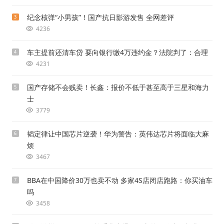
纪念核弹“小男孩”！国产抗日影游发售 全网差评
3
4236
车主提前还清车贷 要向银行缴4万违约金？法院判了：合理
4
4231
国产存储不会贱卖！长鑫：报价不低于甚至高于三星和海力
5
士
3779
韬定律让中国芯片逆袭！华为警告：英伟达芯片将面临大麻
6
烦
3467
BBA在中国降价30万也卖不动 多家4S店闭店跑路：你买油车
7
吗
3458