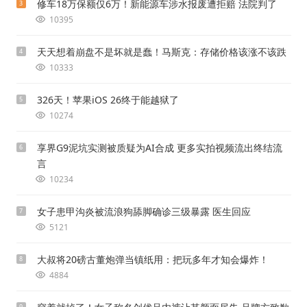
修车18万保额仅6万！新能源车涉水报废遭拒赔 法院判了
3
10395
天天想着崩盘不是坏就是蠢！马斯克：存储价格该涨不该跌
4
10333
326天！苹果iOS 26终于能越狱了
5
10274
享界G9泥坑实测被质疑为AI合成 更多实拍视频流出终结流
6
言
10234
女子患甲沟炎被流浪狗舔脚确诊三级暴露 医生回应
7
5121
大叔将20磅古董炮弹当镇纸用：把玩多年才知会爆炸！
8
4884
9