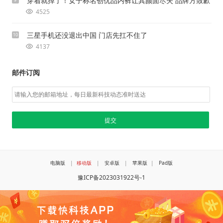
穿着就掉了！女子称名创优品内裤让其颜面尽失 品牌方致歉
4525
三星手机还没退出中国 门店先扛不住了
10
4137
邮件订阅
电脑版
|
移动版
|
安卓版
|
苹果版
|
Pad版
豫ICP备2023031922号-1