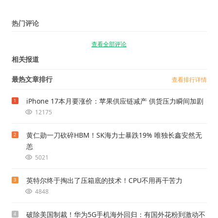
热门评论
查看全部评论
相关报道
最热文章排行
查看排行详情
iPhone 17本月要涨价：苹果供应链减产 供货压力瞬间加剧
1
12175
黄仁勋一刀砍碎HBM！SK海力士暴跌19% 唯独长鑫安然无
2
恙
5021
英特尔终于掏出了压箱底的技术！CPU不用再干苦力
3
4848
破除美国制裁！华为5G手机海外回归：有国外花粉到激动不
4