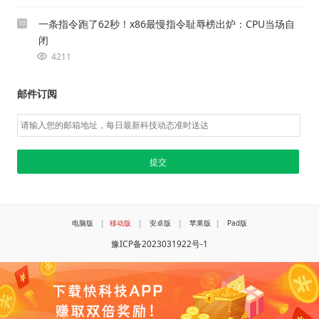
一条指令跑了62秒！x86最慢指令耻辱榜出炉：CPU当场自
10
闭
4211
邮件订阅
电脑版
|
移动版
|
安卓版
|
苹果版
|
Pad版
豫ICP备2023031922号-1