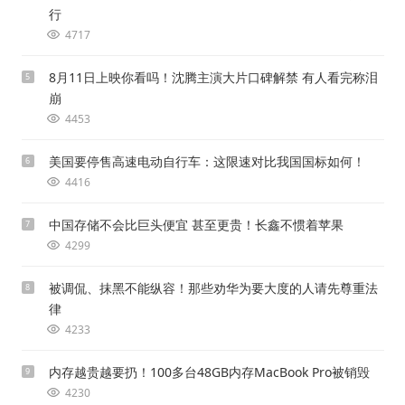
行
4717
8月11日上映你看吗！沈腾主演大片口碑解禁 有人看完称泪
5
崩
4453
美国要停售高速电动自行车：这限速对比我国国标如何！
6
4416
中国存储不会比巨头便宜 甚至更贵！长鑫不惯着苹果
7
4299
被调侃、抹黑不能纵容！那些劝华为要大度的人请先尊重法
8
律
4233
内存越贵越要扔！100多台48GB内存MacBook Pro被销毁
9
4230