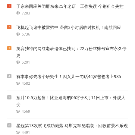
于东来回应关闭胖东来25年老店：工作失误 个别租金失控
1
7283
飞机起飞途中被雷劈中 滞留3小时后临时换机！南航回应
2
6736
笑容独特的网红老表遗体已找到：22万粉丝账号宣布永久停
3
更
5201
有本事你去考个研究生！因女儿一句话44岁爸爸考上985
4
4582
预计10.5万起售！比亚迪海豹06将于8月11日上市：外观大
5
变
4569
星舰第13次试飞成功溅落 马斯克罕见唱衰：回收前景不乐观
6
4491