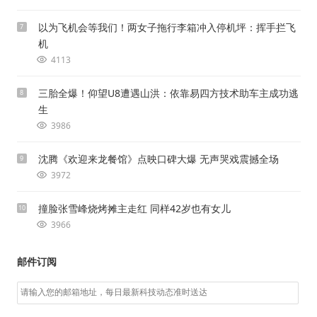
以为飞机会等我们！两女子拖行李箱冲入停机坪：挥手拦飞
7
机
4113
三胎全爆！仰望U8遭遇山洪：依靠易四方技术助车主成功逃
8
生
3986
沈腾《欢迎来龙餐馆》点映口碑大爆 无声哭戏震撼全场
9
3972
撞脸张雪峰烧烤摊主走红 同样42岁也有女儿
10
3966
邮件订阅