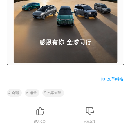
文章纠错
#
奇瑞
#
销量
#
汽车销量
好文点赞
水文反对