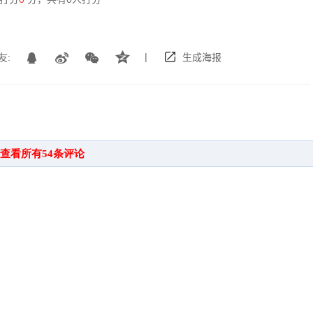
|
友:
生成海报