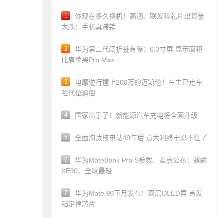
1
你现在多久换机！高通、联发科芯片出货量
大跌：手机真滞销
2
华为第二代阔折叠首曝：6.3寸屏 显示面积
比肩苹果Pro Max
3
电摩逆行撞上200万的迈凯伦！车主已走车
险代位追偿
4
国家出手了！新能源汽车充电将全面升级
5
全面淘汰核电站40年后 意大利终于忍不住了
6
华为MateBook Pro S参数、卖点公布：麒麟
XE90、全球最轻
7
华为Mate 90下月发布！双层OLED屏 首发
韬定律芯片