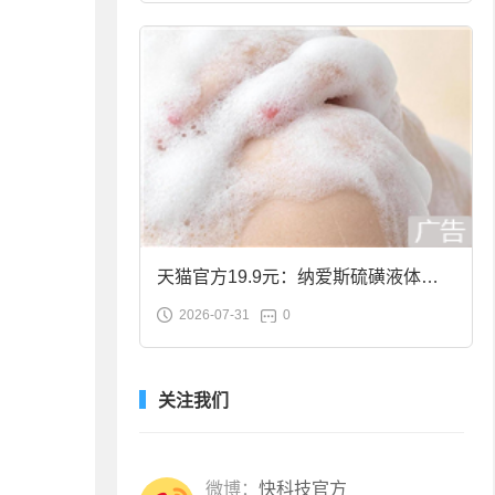
天猫官方19.9元：纳爱斯硫磺液体香
2026-07-31
0
皂2斤大促
关注我们
微博：
快科技官方