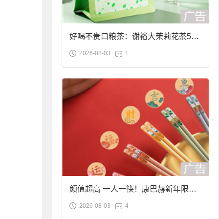
好喝不贵口粮茶：谢裕大茉莉花茶50g
2026-08-03
1
袋装9.9元到手
颜值超高 一人一筷！康巴赫新年限定
2026-08-03
4
合金筷子大促：19.9元