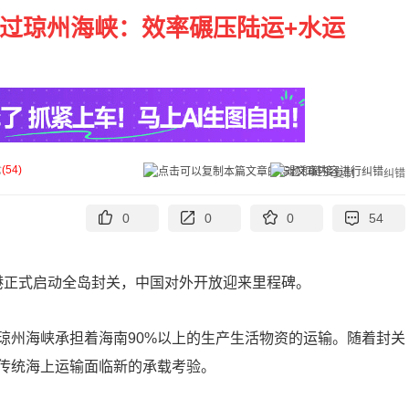
飞过琼州海峡：效率碾压陆运+水运
论
(
54
)
复制
纠错
0
0
0
54
易港正式启动全岛封关，中国对外开放迎来里程碑。
琼州海峡承担着海南90%以上的生产生活物资的运输。随着封关
传统海上运输面临新的承载考验。