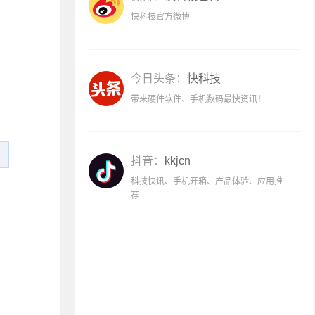
快科技官方微博
今日头条：
快科技
带来硬件软件、手机数码最快资讯！
抖音：
kkjcn
科技快讯、手机开箱、产品体验、应用推
荐...