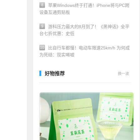
8
苹果Windows终于打通！iPhone将与PC跨
设备互通剪贴板
9
游科压力最大的8月到了！《黑神话》全平
台七折优惠：史低
10
比自行车都慢！电动车限速25km/h 为何成
为死结：现实唏嘘
好物推荐
换一波