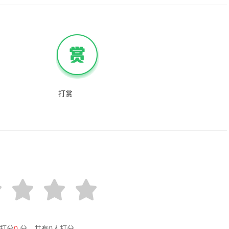
打赏
打分
0
分，共有
0
人打分