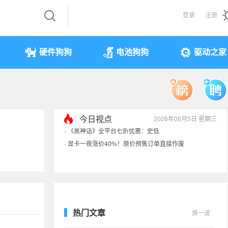
登录
注册
硬件狗狗
电池狗狗
驱动之家
今日视点
2026年08月5日 星期三
·
显卡一夜涨价40%！原价预售订单直接作废
·
3499元起 华为首款RGB-MiniLED电视开售
·
一加北美官网手机全部售罄！专注中国
·
《黑神话》全平台七折优惠：史低
热门文章
换一波