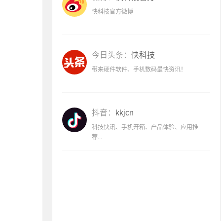
快科技官方微博
今日头条：
快科技
带来硬件软件、手机数码最快资讯！
抖音：
kkjcn
科技快讯、手机开箱、产品体验、应用推
荐...