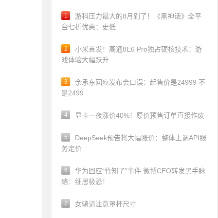
1
游科压力最大的8月到了！《黑神话》全平
台七折优惠：史低
2
小米首发！高通8E6 Pro独占硬核技术：游
戏体验大幅跃升
3
余承东回应发布会口误：起售价是24999 不
是2499
4
显卡一夜涨价40%！原价预售订单直接作废
5
DeepSeek预告将大幅涨价：整体上调API服
务定价
6
华为回应“竹知了”事件 微博CEO转发黑手脉
络：细思极恐！
7
女骑请注意罩杯尺寸