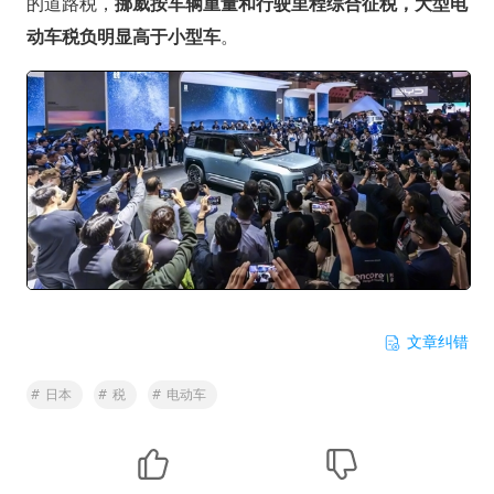
的道路税，
挪威按车辆重量和行驶里程综合征税，大型电
动车税负明显高于小型车
。
文章纠错
#
日本
#
税
#
电动车