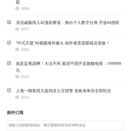
菇
3690
演员戚薇闯入AI漫剧赛道：推出个人数字分身 开放AI授权
7
3657
“中式天庭”AI视频海外爆火 创作者竟是眼镜店老板！
8
3605
就是监视器啊！大法不死 索尼中国开卖旗舰电视：149999
9
元
3547
上海一顾客因大盘鸡含土豆报警 老板免单后全部吃光
10
3525
邮件订阅