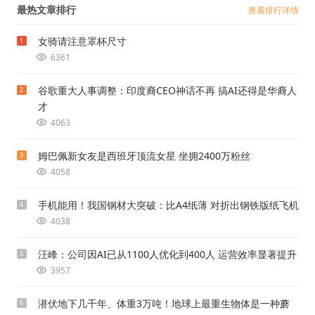
最热文章排行
查看排行详情
女骑请注意罩杯尺寸
1
6361
谷歌重大人事调整：印度裔CEO神话不再 搞AI还得是华裔人
2
才
4063
姆巴佩新女友是西班牙顶流女星 坐拥2400万粉丝
3
4058
手机能用！我国钢材大突破：比A4纸薄 对折出钢铁版纸飞机
4
4038
汪峰：公司因AI已从1100人优化到400人 运营效率显著提升
5
3957
潜伏地下几千年、体重3万吨！地球上最重生物体是一种蘑
6