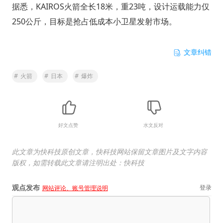
据悉，KAIROS火箭全长18米，重23吨，设计运载能力仅
250公斤，目标是抢占低成本小卫星发射市场。
文章纠错
#
火箭
#
日本
#
爆炸
好文点赞
水文反对
此文章为快科技原创文章，快科技网站保留文章图片及文字内容
版权，如需转载此文章请注明出处：快科技
观点发布
登录
网站评论、账号管理说明