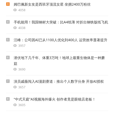
姆巴佩新女友是西班牙顶流女星 坐拥2400万粉丝
3
4058
手机能用！我国钢材大突破：比A4纸薄 对折出钢铁版纸飞机
4
4038
汪峰：公司因AI已从1100人优化到400人 运营效率显著提升
5
3957
潜伏地下几千年、体重3万吨！地球上最重生物体是一种蘑
6
菇
3690
演员戚薇闯入AI漫剧赛道：推出个人数字分身 开放AI授权
7
3657
“中式天庭”AI视频海外爆火 创作者竟是眼镜店老板！
8
3605