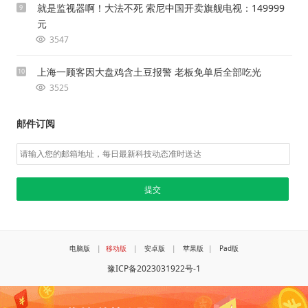
就是监视器啊！大法不死 索尼中国开卖旗舰电视：149999
9
元
3547
上海一顾客因大盘鸡含土豆报警 老板免单后全部吃光
10
3525
邮件订阅
电脑版
|
移动版
|
安卓版
|
苹果版
|
Pad版
豫ICP备2023031922号-1