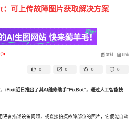
ixBot：可上传故障图片获取解决方案
论
(
0
)
复制
纠错
0
0
0
0
文，
iFixit近日推出了其AI维修助手“FixBot”，通过人工智能技
只需用语言描述设备问题，或直接拍摄故障部位的照片，它便能自动