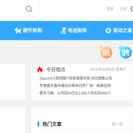
登录
注册
硬件狗狗
电池狗狗
驱动之家
今日视点
2026年08月8日 星期六
·
SpaceX火箭残骸7倍音速撞月球 对比图像公布
·
苹果借长鑫存储压价韩系内存厂商！结果没用
·
歌手汪峰：公司因AI已从1100人优化到400人
·
索尼旗舰电视上市：115寸、149999元
热门文章
换一波