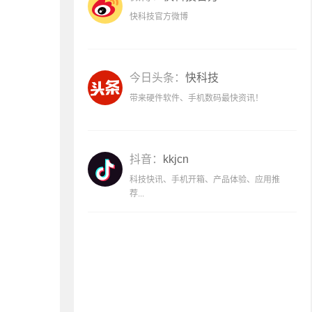
快科技官方微博
今日头条：
快科技
带来硬件软件、手机数码最快资讯！
抖音：
kkjcn
科技快讯、手机开箱、产品体验、应用推
荐...