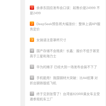
1
余承东回应发布会口误：起售价是24999 不
是2499
2
DeepSeek预告将大幅涨价：整体上调API服
务定价
3
女骑请注意罩杯尺寸
4
国产存储不会贱卖！长鑫：报价不低于甚至
高于三星和海力士
5
华为的摊子 已经大到一场发布会装不下了
6
手机能用！我国钢材大突破：比A4纸薄 对
折出钢铁版纸飞机
7
终于见到张雪了！台湾省820RR美女车主受
邀参观机车工厂