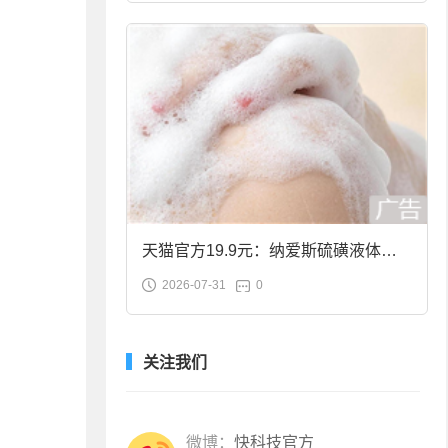
天猫官方19.9元：纳爱斯硫磺液体香
2026-07-31
0
皂2斤大促
关注我们
微博：
快科技官方