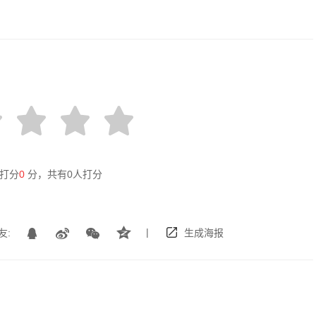
打分
0
分，共有
0
人打分
|
友:
生成海报