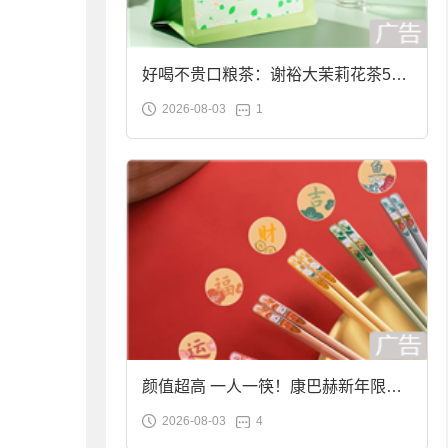
好喝不贵口粮茶：谢裕大茉莉花茶50g
2026-08-03
1
袋装9.9元到手
颜值超高 一人一筷！康巴赫新年限定
2026-08-03
4
合金筷子大促：19.9元