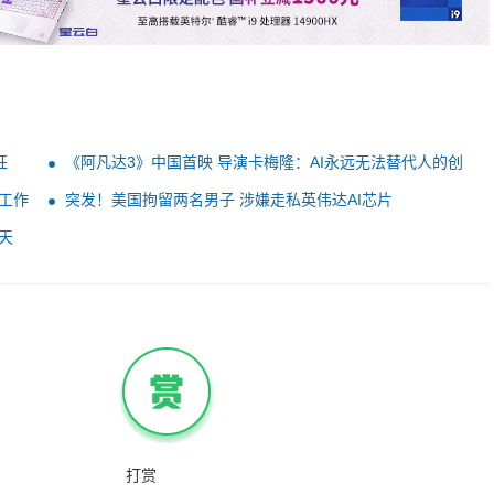
狂
《阿凡达3》中国首映 导演卡梅隆：AI永远无法替代人的创
作
工作
突发！美国拘留两名男子 涉嫌走私英伟达AI芯片
天
打赏