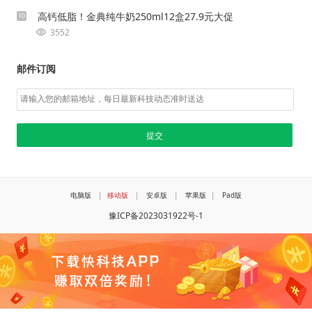
高钙低脂！金典纯牛奶250ml12盒27.9元大促
10
3552
邮件订阅
电脑版
|
移动版
|
安卓版
|
苹果版
|
Pad版
豫ICP备2023031922号-1