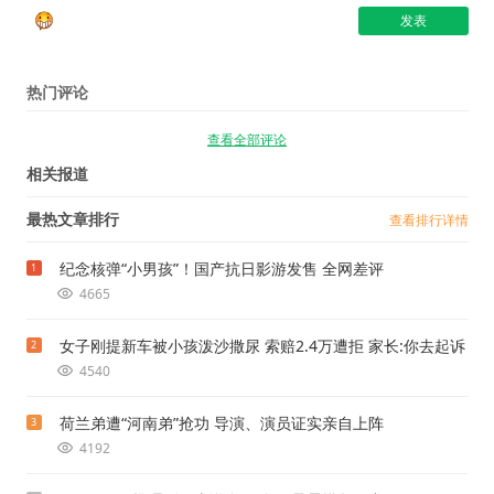
热门评论
查看全部评论
相关报道
最热文章排行
查看排行详情
纪念核弹“小男孩”！国产抗日影游发售 全网差评
1
4665
女子刚提新车被小孩泼沙撒尿 索赔2.4万遭拒 家长:你去起诉
2
4540
荷兰弟遭“河南弟”抢功 导演、演员证实亲自上阵
3
4192