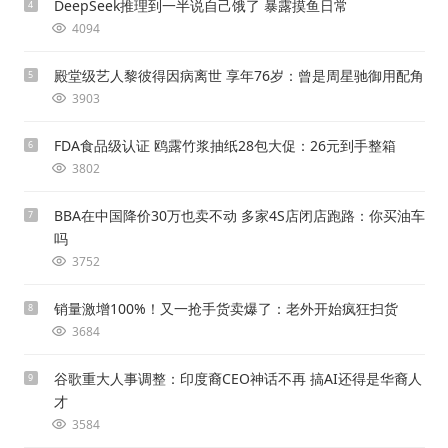
DeepSeek推理到一半说自己饿了 暴露摸鱼日常
4
4094
殿堂级艺人黎彼得因病离世 享年76岁：曾是周星驰御用配角
5
3903
FDA食品级认证 鸥露竹浆抽纸28包大促：26元到手整箱
6
3802
BBA在中国降价30万也卖不动 多家4S店闭店跑路：你买油车
7
吗
3752
销量激增100%！又一抢手货卖爆了：老外开始疯狂扫货
8
3684
谷歌重大人事调整：印度裔CEO神话不再 搞AI还得是华裔人
9
才
3584