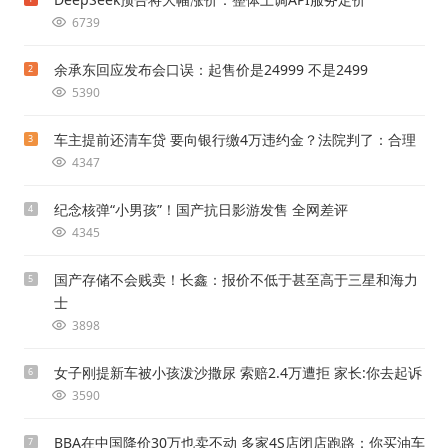
6739
余承东回应发布会口误：起售价是24999 不是2499
2
5390
车主提前还清车贷 要向银行缴4万违约金？法院判了：合理
3
4347
纪念核弹“小男孩”！国产抗日影游发售 全网差评
4
4345
国产存储不会贱卖！长鑫：报价不低于甚至高于三星和海力
5
士
3898
女子刚提新车被小孩泼沙撒尿 索赔2.4万遭拒 家长:你去起诉
6
3590
BBA在中国降价30万也卖不动 多家4S店闭店跑路：你买油车
7