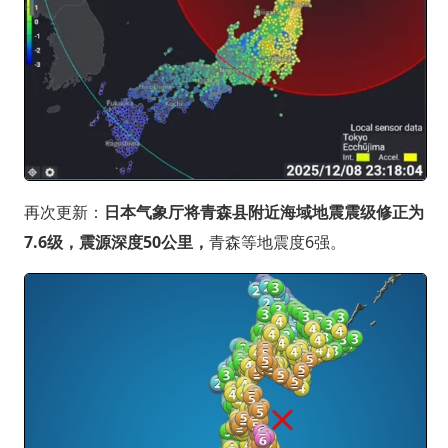
再次更新：
日本气象厅将青森县附近海域地震震级修正为
7.6级，震源深度50公里，
青森等地震度6强。