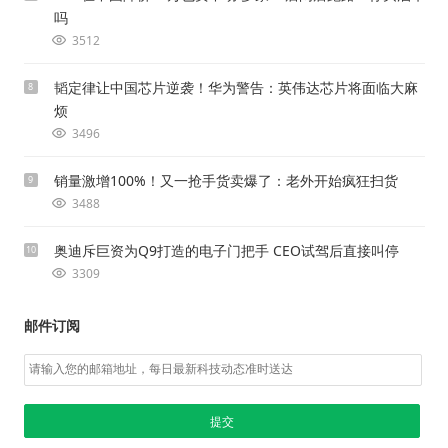
吗
3512
韬定律让中国芯片逆袭！华为警告：英伟达芯片将面临大麻
8
烦
3496
销量激增100%！又一抢手货卖爆了：老外开始疯狂扫货
9
3488
奥迪斥巨资为Q9打造的电子门把手 CEO试驾后直接叫停
10
3309
邮件订阅