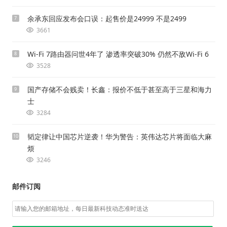
余承东回应发布会口误：起售价是24999 不是2499
7
3661
Wi-Fi 7路由器问世4年了 渗透率突破30% 仍然不敌Wi-Fi 6
8
3528
国产存储不会贱卖！长鑫：报价不低于甚至高于三星和海力
9
士
3284
韬定律让中国芯片逆袭！华为警告：英伟达芯片将面临大麻
10
烦
3246
邮件订阅