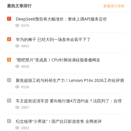
最热文章排行
查看排行详情
DeepSeek预告将大幅涨价：整体上调API服务定价
1
5976
华为的摊子 已经大到一场发布会装不下了
2
4865
“图吧禁片”竟成真！CPU针脚涂满硅脂看傻网友
3
4606
聚焦超级工程与科研生产力！Lenovo P16v 2026工作站评测
4
4536
车主提前还清车贷 要向银行缴4万违约金？法院判了：合理
5
3907
纪念核弹“小男孩”！国产抗日影游发售 全网差评
6
3892