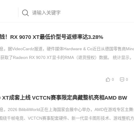
！RX 9070 XT最低价型号返修率达3.28%
据VideoCardz报道，硬件媒体Hardware & Co近日从德国零售商Mindf
获取了Radeon RX 9070 XT显卡的RMA（退货授权）数据。 统计显示，R
0
0
70 XT成套上线 VCTCN赛事限定典藏整机亮相AMD BW
，2026 BilibiliWorld正在上海国家会展中心举办，AMD在游戏专区
D围绕千帧电竞、VCTCN赛事配套硬件、新一代显卡图形技术、游戏整机