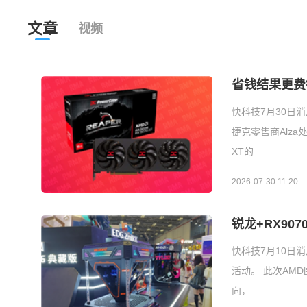
文章
视频
省钱结果更费钱
快科技7月30日消息，
捷克零售商Alza处
XT的
2026-07-30 11:20
锐龙+RX90
快科技7月10日消息
活动。 此次AM
向，