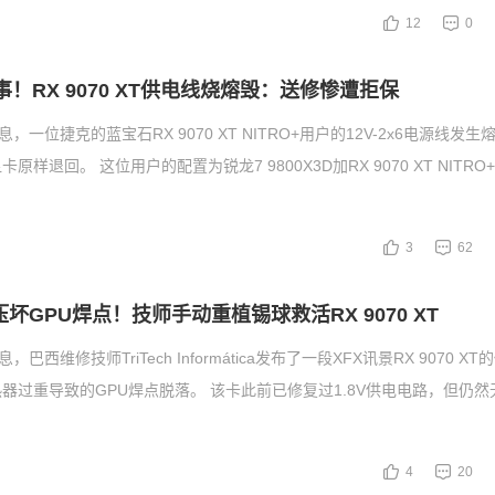
12
0
再出事！RX 9070 XT供电线烧熔毁：送修惨遭拒保
息，一位捷克的蓝宝石RX 9070 XT NITRO+用户的12V-2x6电源线发
样退回。 这位用户的配置为锐龙7 9800X3D加RX 9070 XT NITR
3
62
g压坏GPU焊点！技师手动重植锡球救活RX 9070 XT
，巴西维修技师TriTech Informática发布了一段XFX讯景RX 9070 X
器过重导致的GPU焊点脱落。 该卡此前已修复过1.8V供电电路，但仍然
4
20