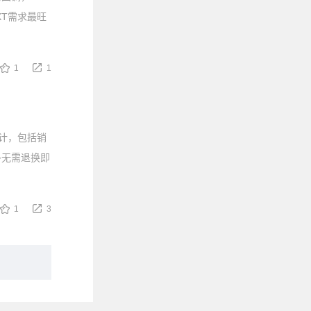
 XT需求最旺
1
1
据统计，包括销
多无需退换即
1
3