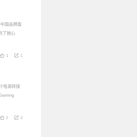
现中国品牌盈
到了她心
1
1
16针电源转接
ming
2
2