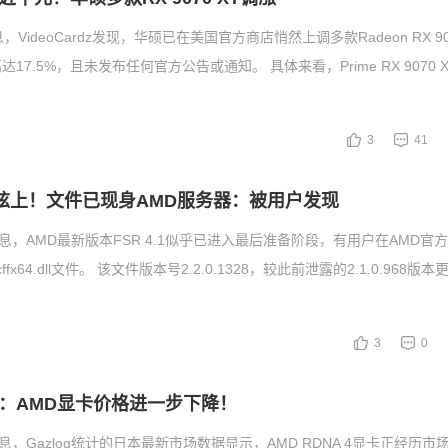
VideoCardz发现，华硕已在美国官方商店悄然上调多款Radeon RX 90
17.5%，且未发布任何官方公告或通知。 具体来看，Prime RX 9070 X
3
41
箭在弦上！文件已现身AMD服务器：被用户发现
消息，AMD最新版本FSR 4.1似乎已进入最后准备阶段，有用户在AMD官
fx64.dll文件。 该文件版本号2.2.0.1328，较此前泄露的2.1.0.968
3
0
：AMD显卡价格进一步下降！
息，Gazlog统计的日本最新市场数据显示，AMD RDNA 4显卡正经历市