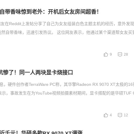
自带香味惊到老外：开机后女友房间超香！
友在Reddit上发帖分享了自己为女友组装白色主题主机的经历，意外发
 显卡竟然自带香味，迅速引发热议。 这位网友表示，他通过某个渠道帮女友买
9
28
接口坑惨了！同一人两块显卡烧接口
，硬件创作者TerraWare PC称，其华擎Radeon RX 9070 XT太极的
示，事故发生在为YouTube视频拍摄素材期间，显卡搭配的是华硕TUF Ga
4
12
千元！华硕多款RX 9070 XT调涨