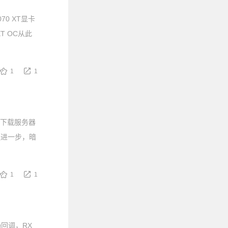
70 XT显卡
T OC从此
1
1
方下载服务器
版本更进一步，暗
1
1
场回调，RX