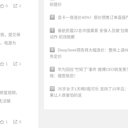
纷提价
0
1
6
显卡一夜涨价40%！原价预售订单直接
7
泰航拒载22名中国乘客 安保人员做“拉眼
生熔毁，提交保
动作 机场致歉
O+，电源为
8
DeepSeek预告将大幅涨价：整体上调A
务定价
1
1
9
华为回应“竹知了”事件 微博CEO转发黑
络：细思极恐！
10
35岁女子1天喝5瓶可乐 坚持了15年后
T的修复视频，
果让人很害怕的说
无法输
1
0