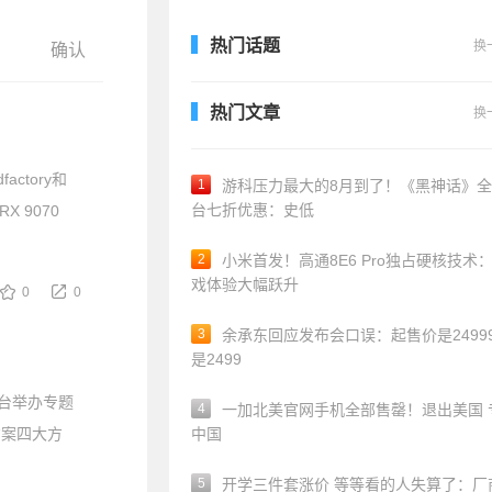
热门话题
换
热门文章
换
actory和
1
游科压力最大的8月到了！《黑神话》
台七折优惠：史低
X 9070
2
小米首发！高通8E6 Pro独占硬核技术
戏体验大幅跃升
0
0
3
余承东回应发布会口误：起售价是24999
是2499
主舞台举办专题
4
一加北美官网手机全部售罄！退出美国 
方案四大方
中国
5
开学三件套涨价 等等看的人失算了：厂