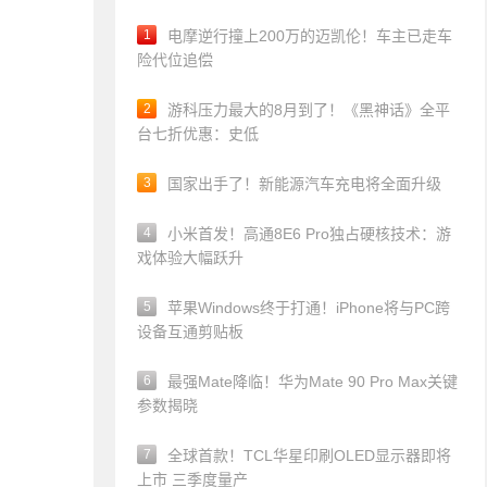
1
电摩逆行撞上200万的迈凯伦！车主已走车
险代位追偿
2
游科压力最大的8月到了！《黑神话》全平
台七折优惠：史低
3
国家出手了！新能源汽车充电将全面升级
4
小米首发！高通8E6 Pro独占硬核技术：游
戏体验大幅跃升
5
苹果Windows终于打通！iPhone将与PC跨
设备互通剪贴板
6
最强Mate降临！华为Mate 90 Pro Max关键
参数揭晓
7
全球首款！TCL华星印刷OLED显示器即将
上市 三季度量产