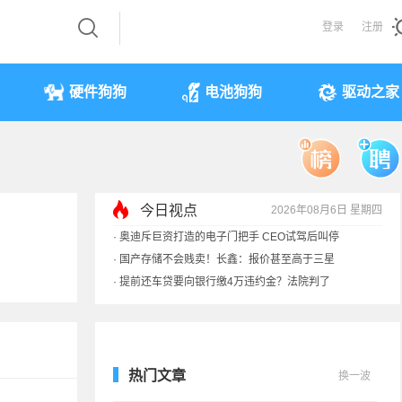
登录
注册
硬件狗狗
电池狗狗
驱动之家
今日视点
2026年08月6日 星期四
·
奥迪斥巨资打造的电子门把手 CEO试驾后叫停
·
国产存储不会贱卖！长鑫：报价甚至高于三星
·
提前还车贷要向银行缴4万违约金？法院判了
·
余承东回应发布会口误：起售价不是2499
热门文章
换一波