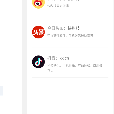
快科技官方微博
今日头条：
快科技
带来硬件软件、手机数码最快资讯！
抖音：
kkjcn
科技快讯、手机开箱、产品体验、应用推
荐...