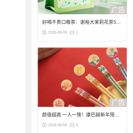
好喝不贵口粮茶：谢裕大茉莉花茶50g
2026-08-03
1
袋装9.9元到手
颜值超高 一人一筷！康巴赫新年限定
2026-08-03
4
合金筷子大促：19.9元