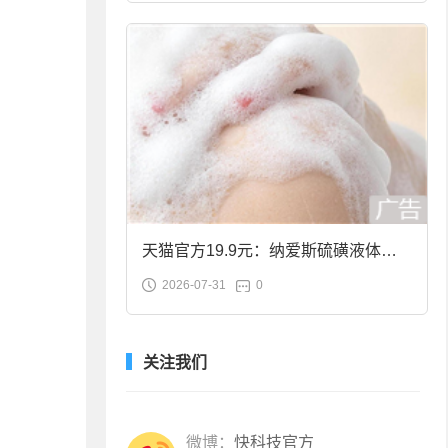
天猫官方19.9元：纳爱斯硫磺液体香
2026-07-31
0
皂2斤大促
关注我们
微博：
快科技官方