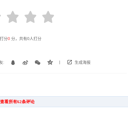
打分
0
分，共有
0
人打分
|
友:
生成海报