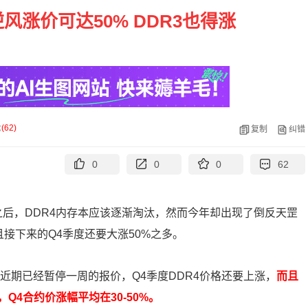
逆风涨价可达50% DDR3也得涨
论
(
62
)
复制
纠错
0
0
0
62
场之后，DDR4内存本应该逐渐淘汰，然而今年却出现了倒反天罡
且接下来的Q4季度还要大涨50%之多。
近期已经暂停一周的报价，Q4季度DDR4价格还要上涨，
而且
4合约价涨幅平均在30-50%。