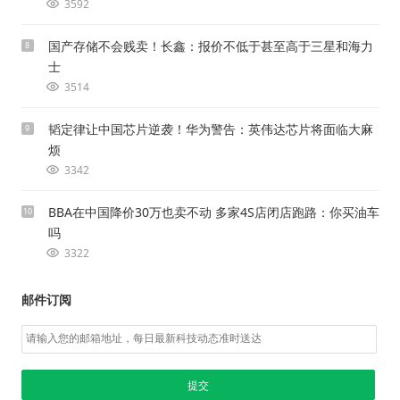
3592
国产存储不会贱卖！长鑫：报价不低于甚至高于三星和海力
8
士
3514
韬定律让中国芯片逆袭！华为警告：英伟达芯片将面临大麻
9
烦
3342
BBA在中国降价30万也卖不动 多家4S店闭店跑路：你买油车
10
吗
3322
邮件订阅