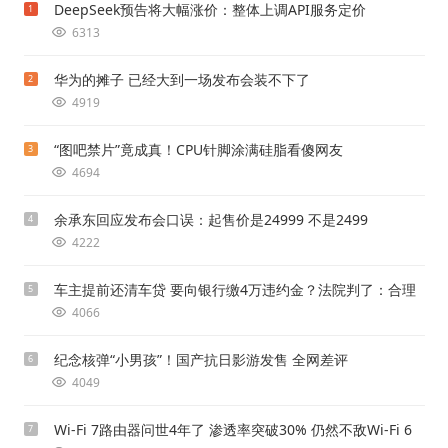
DeepSeek预告将大幅涨价：整体上调API服务定价
1
6313
华为的摊子 已经大到一场发布会装不下了
2
4919
“图吧禁片”竟成真！CPU针脚涂满硅脂看傻网友
3
4694
余承东回应发布会口误：起售价是24999 不是2499
4
4222
车主提前还清车贷 要向银行缴4万违约金？法院判了：合理
5
4066
纪念核弹“小男孩”！国产抗日影游发售 全网差评
6
4049
Wi-Fi 7路由器问世4年了 渗透率突破30% 仍然不敌Wi-Fi 6
7