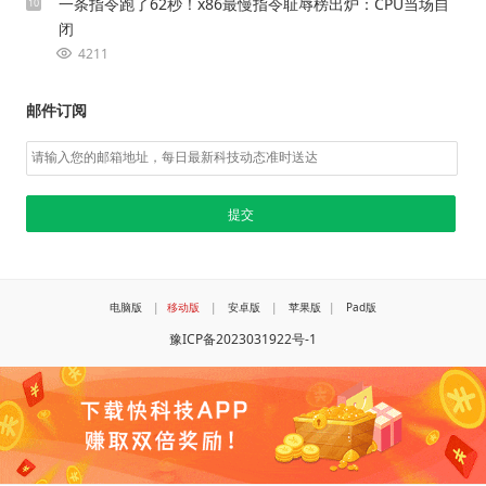
一条指令跑了62秒！x86最慢指令耻辱榜出炉：CPU当场自
10
闭
4211
邮件订阅
电脑版
|
移动版
|
安卓版
|
苹果版
|
Pad版
豫ICP备2023031922号-1