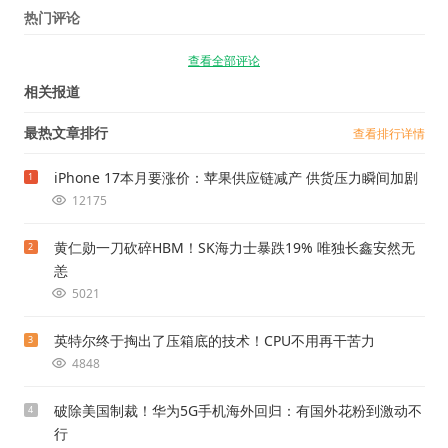
热门评论
查看全部评论
相关报道
最热文章排行
查看排行详情
iPhone 17本月要涨价：苹果供应链减产 供货压力瞬间加剧
1
12175
黄仁勋一刀砍碎HBM！SK海力士暴跌19% 唯独长鑫安然无
2
恙
5021
英特尔终于掏出了压箱底的技术！CPU不用再干苦力
3
4848
破除美国制裁！华为5G手机海外回归：有国外花粉到激动不
4
行