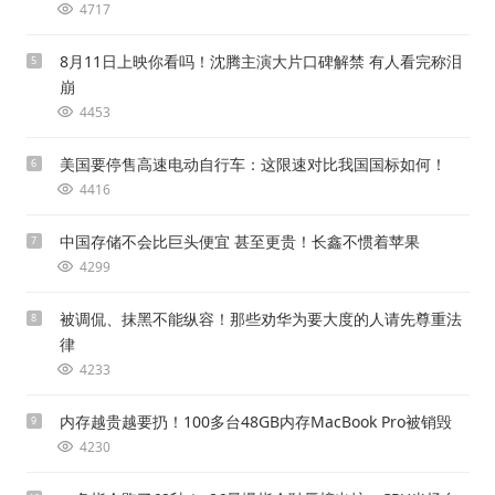
4717
8月11日上映你看吗！沈腾主演大片口碑解禁 有人看完称泪
5
崩
4453
美国要停售高速电动自行车：这限速对比我国国标如何！
6
4416
中国存储不会比巨头便宜 甚至更贵！长鑫不惯着苹果
7
4299
被调侃、抹黑不能纵容！那些劝华为要大度的人请先尊重法
8
律
4233
内存越贵越要扔！100多台48GB内存MacBook Pro被销毁
9
4230