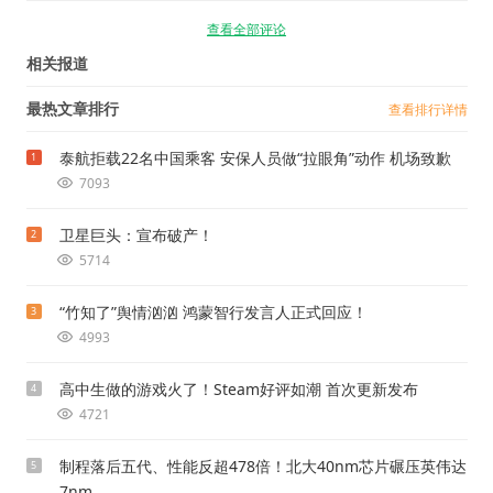
查看全部评论
相关报道
最热文章排行
查看排行详情
泰航拒载22名中国乘客 安保人员做“拉眼角”动作 机场致歉
1
7093
卫星巨头：宣布破产！
2
5714
“竹知了”舆情汹汹 鸿蒙智行发言人正式回应！
3
4993
高中生做的游戏火了！Steam好评如潮 首次更新发布
4
4721
制程落后五代、性能反超478倍！北大40nm芯片碾压英伟达
5
7nm