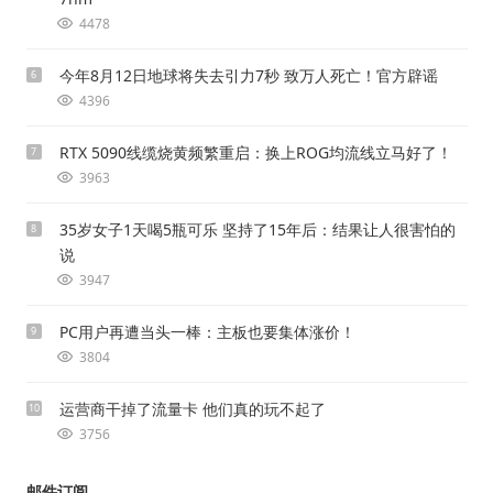
4478
今年8月12日地球将失去引力7秒 致万人死亡！官方辟谣
6
4396
RTX 5090线缆烧黄频繁重启：换上ROG均流线立马好了！
7
3963
35岁女子1天喝5瓶可乐 坚持了15年后：结果让人很害怕的
8
说
3947
PC用户再遭当头一棒：主板也要集体涨价！
9
3804
运营商干掉了流量卡 他们真的玩不起了
10
3756
邮件订阅