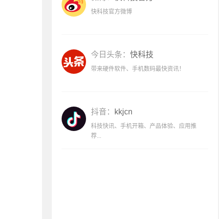
快科技官方微博
今日头条：
快科技
带来硬件软件、手机数码最快资讯！
抖音：
kkjcn
科技快讯、手机开箱、产品体验、应用推
荐...