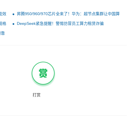
、能效
昇腾950/960/970芯片全来了！华为：超节点集群让中国算
力无忧
规格
DeepSeek紧急提醒！警惕仿冒员工算力租赁诈骗
但靠
打赏