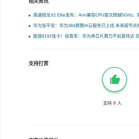
相关资讯
高通骁龙X2 Elite发布：Arm兼容CPU首次跨越5GHz
秒杀任何x86
华为张平安：华为384昇腾AI云服务已上线 未来超节点
将升到8192卡
能搭8192张卡！徐直军：华为单芯片算力不如英伟达 
连接技术做出最强算力超节点
支持打赏
支持
0
人