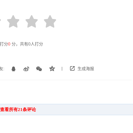
打分
0
分，共有
0
人打分
|
友:
生成海报