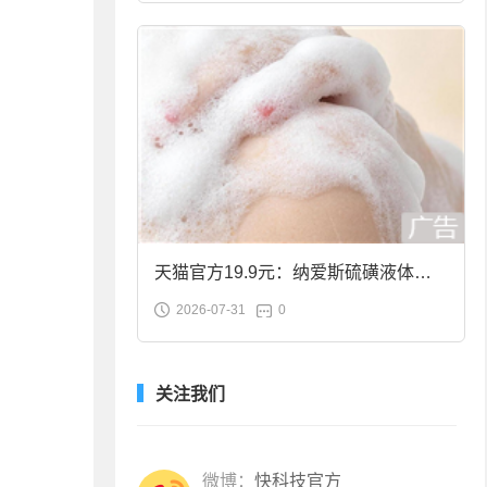
天猫官方19.9元：纳爱斯硫磺液体香
2026-07-31
0
皂2斤大促
关注我们
微博：
快科技官方