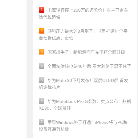
1
电摩逆行撞上200万的迈凯伦！车主已走车
险代位追偿
2
游科压力最大的8月到了！《黑神话》全平
台七折优惠：史低
3
国家出手了！新能源汽车充电将全面升级
4
全面淘汰核电站40年后 意大利终于忍不住了
5
华为Mate 90下月发布！双层OLED屏 首发
韬定律芯片
6
华为MateBook Pro S参数、卖点公布：麒麟
XE90、全球最轻
7
苹果Windows终于打通！iPhone将与PC跨
设备互通剪贴板