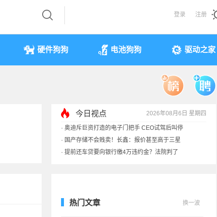
登录
注册
硬件狗狗
电池狗狗
驱动之家
·
奥迪斥巨资打造的电子门把手 CEO试驾后叫停
·
国产存储不会贱卖！长鑫：报价甚至高于三星
今日视点
2026年08月6日 星期四
·
提前还车贷要向银行缴4万违约金？法院判了
·
余承东回应发布会口误：起售价不是2499
热门文章
换一波