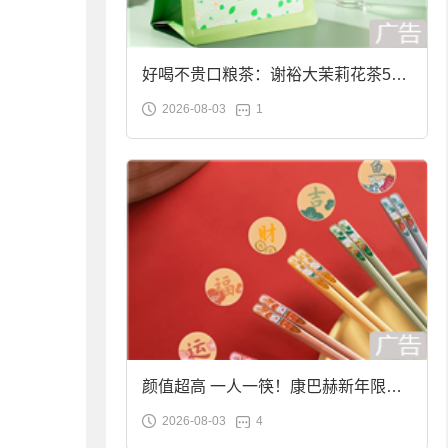
好喝不贵口粮茶：谢裕大茉莉花茶50g
2026-08-03
1
袋装9.9元到手
颜值超高 一人一筷！康巴赫新年限定
2026-08-03
4
合金筷子大促：19.9元