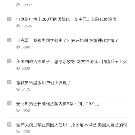
12937
电摩逆行撞上200万的迈凯伦！车主已走车险代位追偿
5
12538
《完蛋！我被男同学包围了》好评如潮 抽象神作太搞了
6
6680
美国制裁洽洽瓜子、思念水饺等 网友神调侃：怕嗑瓜子上火
7
6039
微软要给盗版用户们上强度了
8
5175
安比斯男士长绒棉抗菌内裤3条：到手29.9元
9
4952
国产大模型禁止美国人使用：原因迫不得已 美国人自己的锅
10
4298