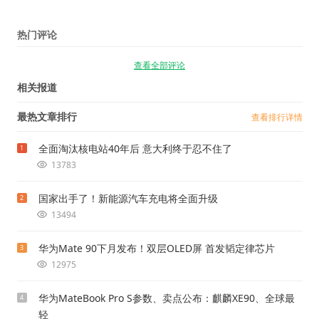
热门评论
查看全部评论
相关报道
最热文章排行
查看排行详情
全面淘汰核电站40年后 意大利终于忍不住了
1
13783
国家出手了！新能源汽车充电将全面升级
2
13494
华为Mate 90下月发布！双层OLED屏 首发韬定律芯片
3
12975
华为MateBook Pro S参数、卖点公布：麒麟XE90、全球最
4
轻