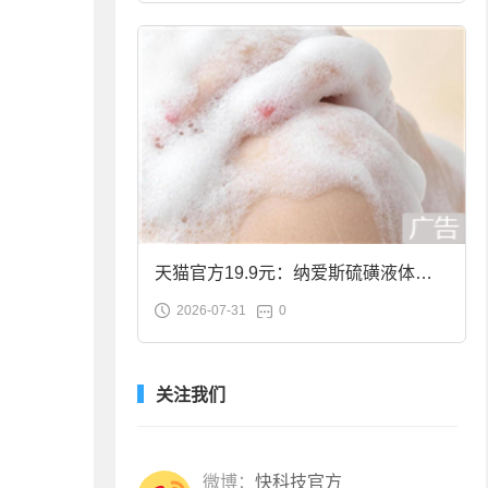
天猫官方19.9元：纳爱斯硫磺液体香
2026-07-31
0
皂2斤大促
关注我们
微博：
快科技官方