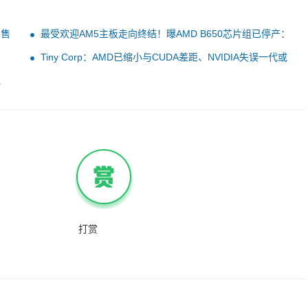
零售
最受欢迎AM5主板走向终结！曝AMD B650芯片组已停产：
转向B850系列
Tiny Corp：AMD已缩小与CUDA差距、NVIDIA失误一代或
丢主导地位
跑
打赏