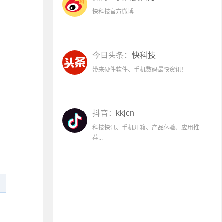
快科技官方微博
今日头条：
快科技
带来硬件软件、手机数码最快资讯！
抖音：
kkjcn
科技快讯、手机开箱、产品体验、应用推
荐...