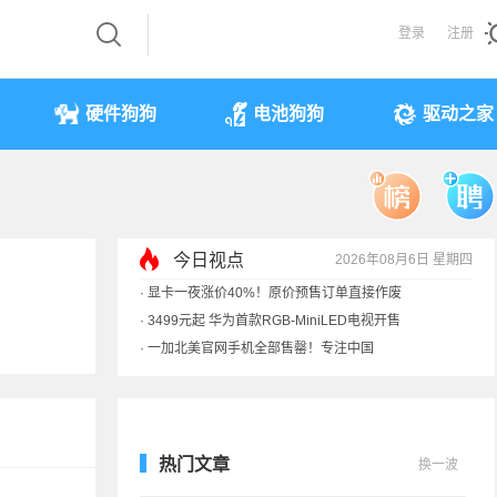
登录
注册
硬件狗狗
电池狗狗
驱动之家
今日视点
2026年08月6日 星期四
·
显卡一夜涨价40%！原价预售订单直接作废
·
3499元起 华为首款RGB-MiniLED电视开售
·
一加北美官网手机全部售罄！专注中国
·
《黑神话》全平台七折优惠：史低
热门文章
换一波