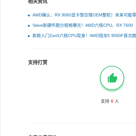
相关资讯
AMD确认：RX 9060显卡暂仅限OEM整机！未来可能
Valve新硬件跑分规格曝光！AMD六核CPU、RX 7600
GPU：或为游戏主机
新款入门Zen5六核CPU现身！AMD锐龙5 9500F首次
分：与9600相当
支持打赏
支持
0
人