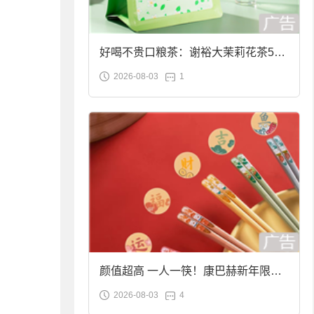
好喝不贵口粮茶：谢裕大茉莉花茶50g
2026-08-03
1
袋装9.9元到手
颜值超高 一人一筷！康巴赫新年限定
2026-08-03
4
合金筷子大促：19.9元