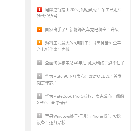
1
电摩逆行撞上200万的迈凯伦！车主已走车
险代位追偿
2
国家出手了！新能源汽车充电将全面升级
3
游科压力最大的8月到了！《黑神话》全平
台七折优惠：史低
4
全面淘汰核电站40年后 意大利终于忍不住了
5
华为Mate 90下月发布！双层OLED屏 首发
韬定律芯片
6
华为MateBook Pro S参数、卖点公布：麒麟
XE90、全球最轻
7
苹果Windows终于打通！iPhone将与PC跨
设备互通剪贴板