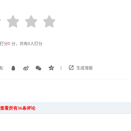
打分
0
分，共有
0
人打分
|
友:
生成海报