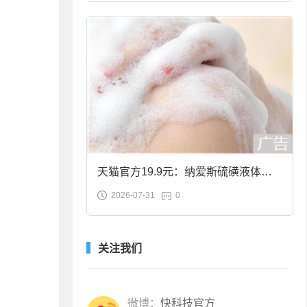
天猫官方19.9元：纳爱斯硫磺液体香
2026-07-31
0
皂2斤大促
关注我们
微博：
快科技官方