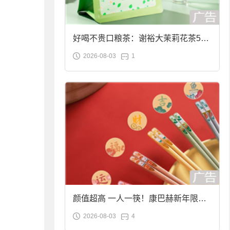
好喝不贵口粮茶：谢裕大茉莉花茶50g
2026-08-03
1
袋装9.9元到手
颜值超高 一人一筷！康巴赫新年限定
2026-08-03
4
合金筷子大促：19.9元