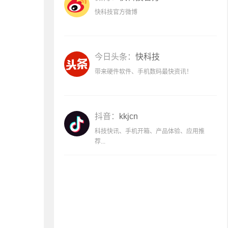
快科技官方微博
今日头条：
快科技
带来硬件软件、手机数码最快资讯！
抖音：
kkjcn
科技快讯、手机开箱、产品体验、应用推
荐...