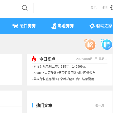
登录
注册
硬件狗狗
电池狗狗
驱动之家
今日视点
2026年08月8日 星期六
·
索尼旗舰电视上市：115寸、149999元
·
SpaceX火箭残骸7倍音速撞月球 对比图像公布
·
苹果借长鑫存储压价韩系内存厂商！结果没用
·
歌手汪峰：公司因AI已从1100人优化到400人
热门文章
换一波