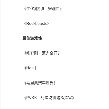
《生化危机9：安魂曲》
《Rockbeasts》
最佳游戏性
《咚奇刚：蕉力全开》
《Hela》
《马里奥赛车世界》
《PVKK：行星防御炮指挥官》