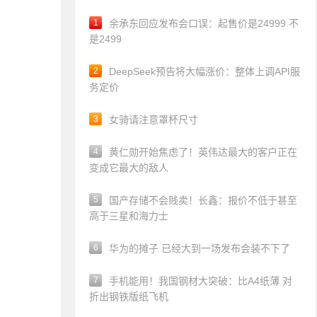
1
余承东回应发布会口误：起售价是24999 不
是2499
2
DeepSeek预告将大幅涨价：整体上调API服
务定价
3
女骑请注意罩杯尺寸
4
黄仁勋开始焦虑了！英伟达最大的客户正在
变成它最大的敌人
5
国产存储不会贱卖！长鑫：报价不低于甚至
高于三星和海力士
6
华为的摊子 已经大到一场发布会装不下了
7
手机能用！我国钢材大突破：比A4纸薄 对
折出钢铁版纸飞机