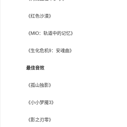
《红色沙漠》
《MIO：轨道中的记忆》
《生化危机9：安魂曲》
最佳音效
《孤山独影》
《小小梦魇3》
《影之刃零》