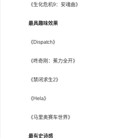
《生化危机9：安魂曲》
最具趣味效果
《Dispatch》
《咚奇刚：蕉力全开》
《禁闭求生2》
《Hela》
《马里奥赛车世界》
最有史诗感