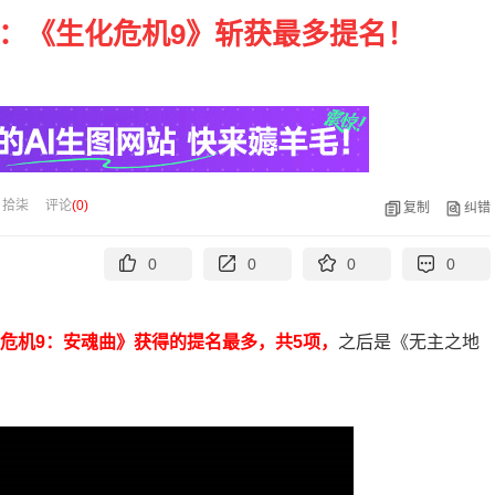
：《生化危机9》斩获最多提名！
：拾柒
评论
(
0
)
复制
纠错
0
0
0
0
危机9：安魂曲》获得的提名最多，共5项，
之后是《无主之地