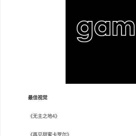
最佳视觉
《无主之地4》
《再见甜蜜卡罗尔》