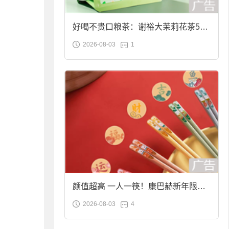
好喝不贵口粮茶：谢裕大茉莉花茶50g
2026-08-03
1
袋装9.9元到手
颜值超高 一人一筷！康巴赫新年限定
2026-08-03
4
合金筷子大促：19.9元