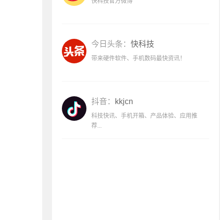
快科技官方微博
今日头条：
快科技
带来硬件软件、手机数码最快资讯！
抖音：
kkjcn
科技快讯、手机开箱、产品体验、应用推
荐...