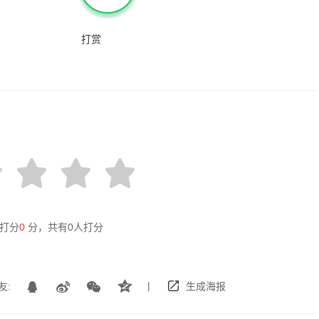
打赏
打分
0
分，共有
0
人打分
|
友:
生成海报