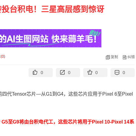
转投台积电！三星高层感到惊讶
论
(
0
)
复制
纠错
0
0
0
0
ensor芯片—从G1到G4，这些芯片应用于Pixel 6至Pixel
 G5至G9将由台积电代工，这些芯片将用于Pixel 10-Pixel 14系