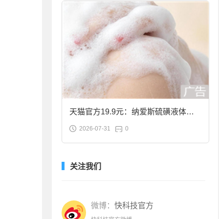
天猫官方19.9元：纳爱斯硫磺液体香
2026-07-31
0
皂2斤大促
关注我们
微博：
快科技官方