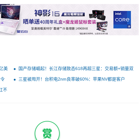
亿美
国产存储崛起！长江存储致态618再超三星：交易额+销量双
第一
果令
三星被甩开！台积电2nm良率破60%：苹果NV都是客户
扛不