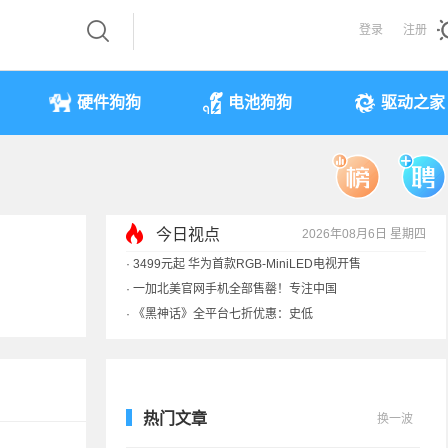
登录
注册
硬件狗狗
电池狗狗
驱动之家
今日视点
2026年08月6日 星期四
·
3499元起 华为首款RGB-MiniLED电视开售
·
一加北美官网手机全部售罄！专注中国
·
《黑神话》全平台七折优惠：史低
·
显卡一夜涨价40%！原价预售订单直接作废
热门文章
换一波