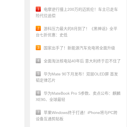
1
电摩逆行撞上200万的迈凯伦！车主已走车
险代位追偿
2
游科压力最大的8月到了！《黑神话》全平
台七折优惠：史低
3
国家出手了！新能源汽车充电将全面升级
4
全面淘汰核电站40年后 意大利终于忍不住了
5
华为Mate 90下月发布！双层OLED屏 首发
韬定律芯片
6
华为MateBook Pro S参数、卖点公布：麒麟
XE90、全球最轻
7
苹果Windows终于打通！iPhone将与PC跨
设备互通剪贴板