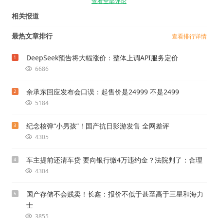
查看全部评论
相关报道
最热文章排行
查看排行详情
DeepSeek预告将大幅涨价：整体上调API服务定价
1
6686
余承东回应发布会口误：起售价是24999 不是2499
2
5184
纪念核弹“小男孩”！国产抗日影游发售 全网差评
3
4305
车主提前还清车贷 要向银行缴4万违约金？法院判了：合理
4
4304
国产存储不会贱卖！长鑫：报价不低于甚至高于三星和海力
5
士
3855