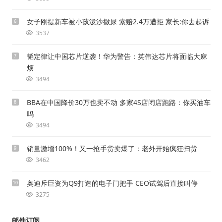
女子刚提新车被小孩泼沙撒尿 索赔2.4万遭拒 家长:你去起诉
6
3537
韬定律让中国芯片逆袭！华为警告：英伟达芯片将面临大麻
7
烦
3494
BBA在中国降价30万也卖不动 多家4S店闭店跑路：你买油车
8
吗
3494
销量激增100%！又一抢手货卖爆了：老外开始疯狂扫货
9
3462
奥迪斥巨资为Q9打造的电子门把手 CEO试驾后直接叫停
10
3275
邮件订阅