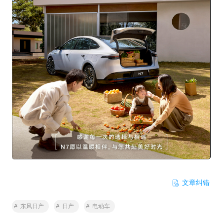
文章纠错
#
东风日产
#
日产
#
电动车