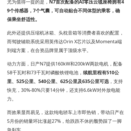
尤为值得一提的是，
N7首次配备的AI零压云毯座椅拥有4
9个传感器，7个气囊，可自动贴合不同体型的乘客，确
保乘坐舒适性。
此外还提供压缩机冰箱、头枕音箱等消费者喜欢的配置，
而驾驶辅助系统采用英伟达Orin X芯片以及Momenta端
到端方案，在合资品牌里属于顶级水平。
动力方面，日产N7提供160kW和200kW两款电机，配备
58千瓦时和73千瓦时磷酸铁锂电池，
续航里程有510公
里、525公里、540公里、625公里及635公里可选
，支持
快充，30%-80%只要14分钟，还支持6.6kW对外放电能
力。
而效果显而易见，这款纯电轿车上市即热销，带动日产在
5月份的销量环比涨超27%，给跌跌不休的颓势踩了一脚
急刹车。