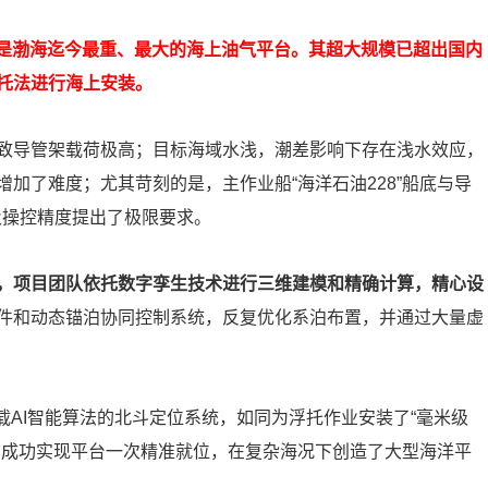
，是渤海迄今最重、最大的海上油气平台。其超大规模已超出国内
托法进行海上安装。
致导管架载荷极高；目标海域水浅，潮差影响下存在浅水效应，
加了难度；尤其苛刻的是，主作业船“海洋石油228”船底与导
及操控精度提出了极限要求。
关，项目团队依托数字孪生技术进行三维建模和精确计算，精心设
件和动态锚泊协同控制系统，反复优化系泊布置，并通过大量虚
搭载AI智能算法的北斗定位系统，如同为浮托作业安装了“毫米级
，成功实现平台一次精准就位，在复杂海况下创造了大型海洋平