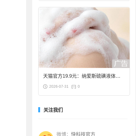
天猫官方19.9元：纳爱斯硫磺液体香
2026-07-31
0
皂2斤大促
关注我们
微博：
快科技官方