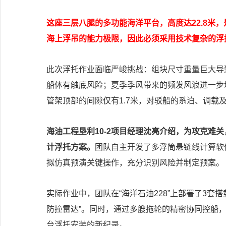
这座三层八腿的多功能海洋平台，高度达22.8米
海上浮吊的能力极限，因此必须采用技术复杂的浮
此次浮托作业面临严峻挑战：组块尺寸重量巨大导
船体有触底风险；夏季季风带来的频发风浪进一步增
管架顶部的间隙仅有1.7米，对驳船的系泊、调载
海油工程垦利10-2项目经理沈亮介绍，为攻克难
计浮托方案。
团队自主开发了多浮筒悬链线计算软
拟仿真预演关键操作，充分识别风险并制定预案。
实际作业中，团队在“海洋石油228”上部署了3套
防撞雷达”。同时，通过多艘拖轮的精密协同控船
台浮托安装的新纪录。