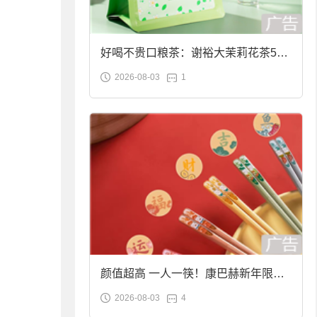
好喝不贵口粮茶：谢裕大茉莉花茶50g
2026-08-03
1
袋装9.9元到手
颜值超高 一人一筷！康巴赫新年限定
2026-08-03
4
合金筷子大促：19.9元