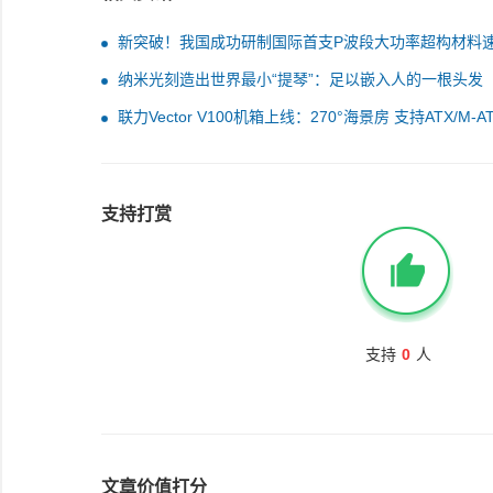
新突破！我国成功研制国际首支P波段大功率超构材料
管
纳米光刻造出世界最小“提琴”：足以嵌入人的一根头发
联力Vector V100机箱上线：270°海景房 支持ATX/M-A
插
支持打赏
支持
0
人
文章价值打分