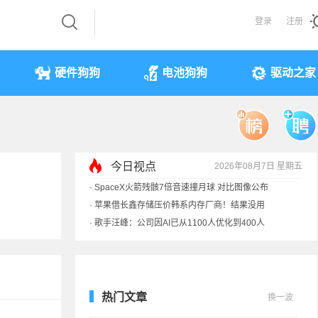
登录
注册
硬件狗狗
电池狗狗
驱动之家
今日视点
2026年08月7日 星期五
·
SpaceX火箭残骸7倍音速撞月球 对比图像公布
·
苹果借长鑫存储压价韩系内存厂商！结果没用
·
歌手汪峰：公司因AI已从1100人优化到400人
·
索尼旗舰电视上市：115寸、149999元
热门文章
换一波