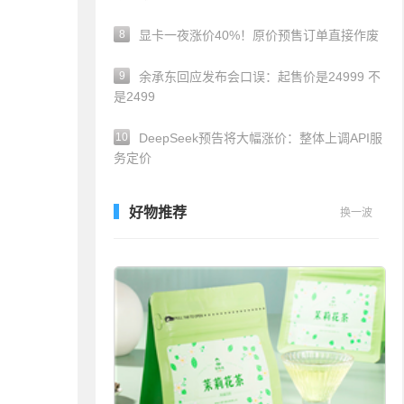
8
显卡一夜涨价40%！原价预售订单直接作废
9
余承东回应发布会口误：起售价是24999 不
是2499
10
DeepSeek预告将大幅涨价：整体上调API服
务定价
好物推荐
换一波