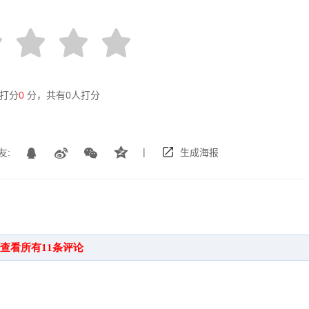
打分
0
分，共有
0
人打分
|
友:
生成海报