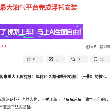
海最大油气平台完成浮托安装
论
(
11
)
复制
纠错
0
0
0
11
传来重大工程捷报：垦利10-2油田群开发项目（一期）的核心
个标准篮球场的庞然大物，一举刷新了渤海海域海上油气平台的尺
产奠定了坚实基础。