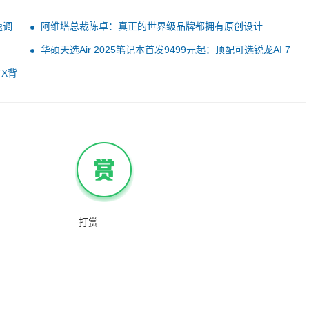
速调
阿维塔总裁陈卓：真正的世界级品牌都拥有原创设计
华硕天选Air 2025笔记本首发9499元起：顶配可选锐龙AI 7
H350
TX背
打赏