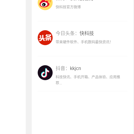
快科技官方微博
今日头条：
快科技
带来硬件软件、手机数码最快资讯！
抖音：
kkjcn
科技快讯、手机开箱、产品体验、应用推
荐...