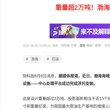
重量超2万吨！渤
2025-06-08 16:00:04 出处：快科技 作者：
鹿角
编辑：鹿角
评
#
#
渤海
石油
快科技6月8日消息，
据媒体报道，近日，渤海海域
设施——中心处理平台成功完成浮托安装。
这座设计重量超过2万吨、投影面积相当于近15
寸和重量纪录，为我国最大原油生产基地的增储上