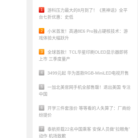
1
游科压力最大的8月到了！《黑神话》全平
台七折优惠：史低
2
小米首发！高通8E6 Pro独占硬核技术：游
戏体验大幅跃升
3
全球首款！TCL华星印刷OLED显示器即将
上市 三季度量产
4
3499元起 华为首款RGB-MiniLED电视开售
5
一加北美官网手机全部售罄！退出美国 专注
中国
6
开学三件套涨价 等等看的人失算了：厂商纷
纷提价
7
泰航拒载22名中国乘客 安保人员做“拉眼角”
动作 机场致歉