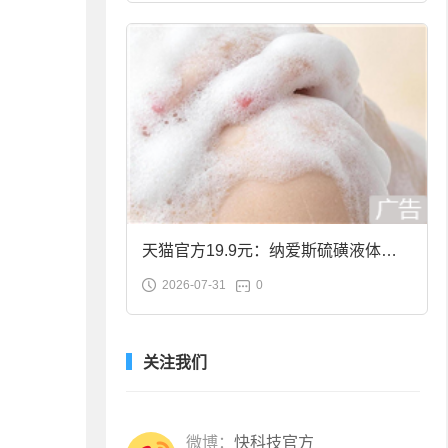
天猫官方19.9元：纳爱斯硫磺液体香
2026-07-31
0
皂2斤大促
关注我们
微博：
快科技官方