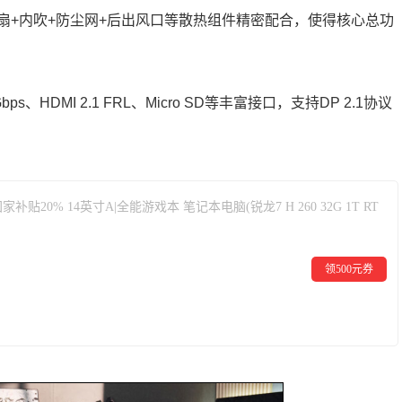
扇+内吹+防尘网+后出风口等散热组件精密配合，使得核心总功
bps、HDMI 2.1 FRL、Micro SD等丰富接口，支持DP 2.1协议
国家补贴20% 14英寸A|全能游戏本 笔记本电脑(锐龙7 H 260 32G 1T RT
领500元券