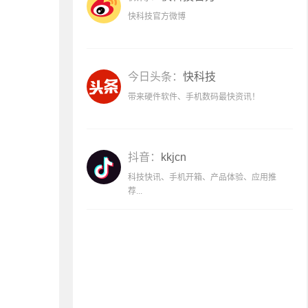
快科技官方微博
今日头条：
快科技
带来硬件软件、手机数码最快资讯！
抖音：
kkjcn
科技快讯、手机开箱、产品体验、应用推
荐...