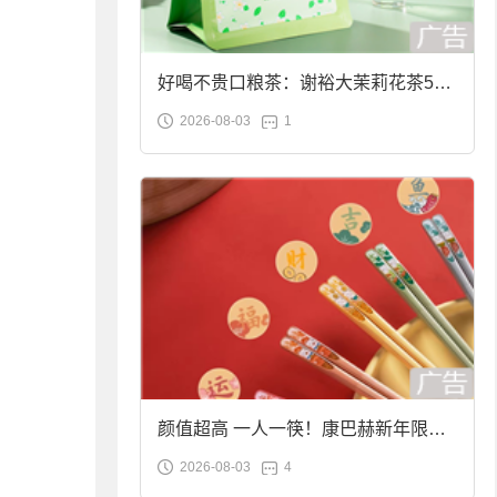
好喝不贵口粮茶：谢裕大茉莉花茶50g
2026-08-03
1
袋装9.9元到手
颜值超高 一人一筷！康巴赫新年限定
2026-08-03
4
合金筷子大促：19.9元