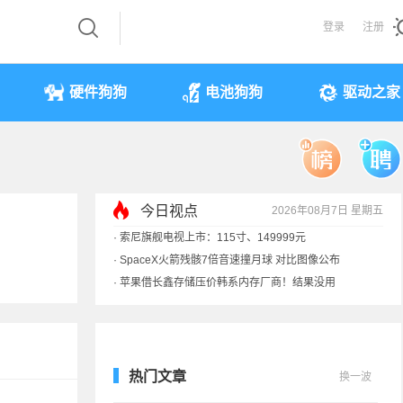
登录
注册
硬件狗狗
电池狗狗
驱动之家
今日视点
2026年08月7日 星期五
·
索尼旗舰电视上市：115寸、149999元
·
SpaceX火箭残骸7倍音速撞月球 对比图像公布
·
苹果借长鑫存储压价韩系内存厂商！结果没用
·
歌手汪峰：公司因AI已从1100人优化到400人
热门文章
换一波