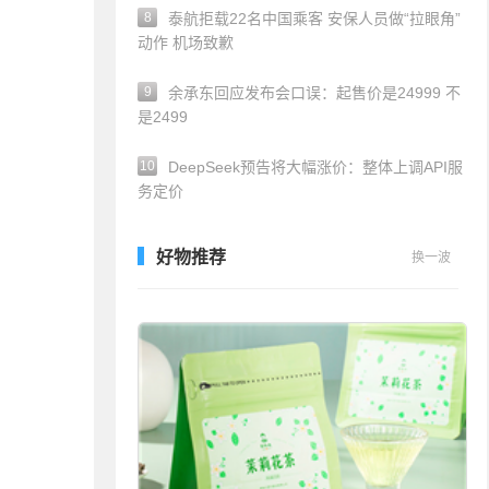
8
泰航拒载22名中国乘客 安保人员做“拉眼角”
动作 机场致歉
9
余承东回应发布会口误：起售价是24999 不
是2499
10
DeepSeek预告将大幅涨价：整体上调API服
务定价
好物推荐
换一波