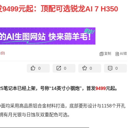
9499元起：顶配可选锐龙AI 7 H350
论
(
0
)
复制
纠错
0
0
0
0
025笔记本已经上架，号称“14英寸小钢炮”，首发
9499
元起。
面均采用高品质铝合金材料打造，底部菱形设计与1158个开孔
拥有月光银与日蚀灰双重配色可选。