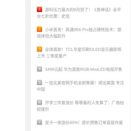
1
游科压力最大的8月到了！《黑神话》全平
台七折优惠：史低
2
小米首发！高通8E6 Pro独占硬核技术：游
戏体验大幅跃升
3
全球首款！TCL华星印刷OLED显示器即将
上市 三季度量产
4
3499元起 华为首款RGB-MiniLED电视开售
5
一加北美官网手机全部售罄！退出美国 专注
中国
6
开学三件套涨价 等等看的人失算了：厂商纷
纷提价
7
显卡一夜涨价40%！原价预售订单直接作废