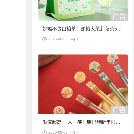
好喝不贵口粮茶：谢裕大茉莉花茶50g
2026-08-03
1
袋装9.9元到手
颜值超高 一人一筷！康巴赫新年限定
2026-08-03
4