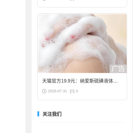
合金筷子大促：19.9元
天猫官方19.9元：纳爱斯硫磺液体香
2026-07-31
0
皂2斤大促
关注我们