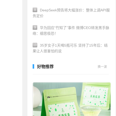
8
DeepSeek预告将大幅涨价：整体上调API服
务定价
9
华为回应“竹知了”事件 微博CEO转发黑手脉
络：细思极恐！
10
35岁女子1天喝5瓶可乐 坚持了15年后：结
果让人很害怕的说
好物推荐
换一波