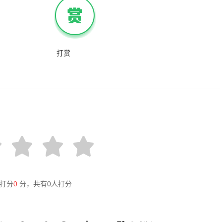
打赏
打分
0
分，共有
0
人打分