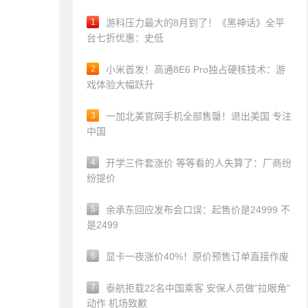
1
游科压力最大的8月到了！《黑神话》全平
台七折优惠：史低
2
小米首发！高通8E6 Pro独占硬核技术：游
戏体验大幅跃升
3
一加北美官网手机全部售罄！退出美国 专注
中国
4
开学三件套涨价 等等看的人失算了：厂商纷
纷提价
5
余承东回应发布会口误：起售价是24999 不
是2499
6
显卡一夜涨价40%！原价预售订单直接作废
7
泰航拒载22名中国乘客 安保人员做“拉眼角”
动作 机场致歉