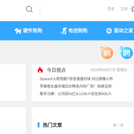
登录
注册
硬件狗狗
电池狗狗
驱动之家
·
SpaceX火箭残骸7倍音速撞月球 对比图像公布
今日视点
2026年08月7日 星期五
·
苹果借长鑫存储压价韩系内存厂商！结果没用
·
歌手汪峰：公司因AI已从1100人优化到400人
·
索尼旗舰电视上市：115寸、149999元
热门文章
换一波