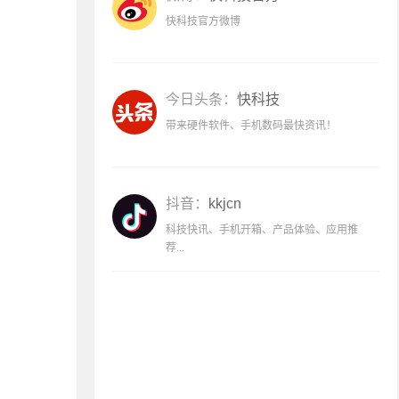
快科技官方微博
今日头条：
快科技
带来硬件软件、手机数码最快资讯！
抖音：
kkjcn
科技快讯、手机开箱、产品体验、应用推
荐...