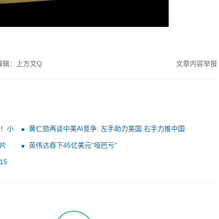
编辑：上方文Q
文章内容举报
光！小
黄仁勋再谈中美AI竞争: 左手助力美国 右手力推中国
片
英伟达吞下45亿美元“哑巴亏”
15