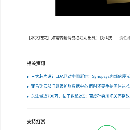
【本文结束】如需转载请务必注明出处：快科技
责任
相关资讯
三大芯片设计EDA已对中国断供：Synopsys内部信曝
米3nm怎么办
亚马逊云部门继续扩张数据中心 同时还要争抢英伟达芯
关注量近700万、帖子数超2亿：百度孙笑川吧关停整改
天
支持打赏