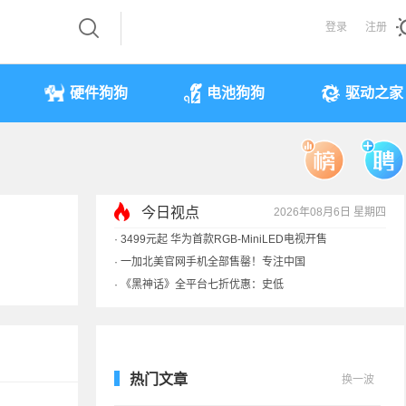
登录
注册
硬件狗狗
电池狗狗
驱动之家
今日视点
2026年08月6日 星期四
·
3499元起 华为首款RGB-MiniLED电视开售
·
一加北美官网手机全部售罄！专注中国
·
《黑神话》全平台七折优惠：史低
·
显卡一夜涨价40%！原价预售订单直接作废
热门文章
换一波