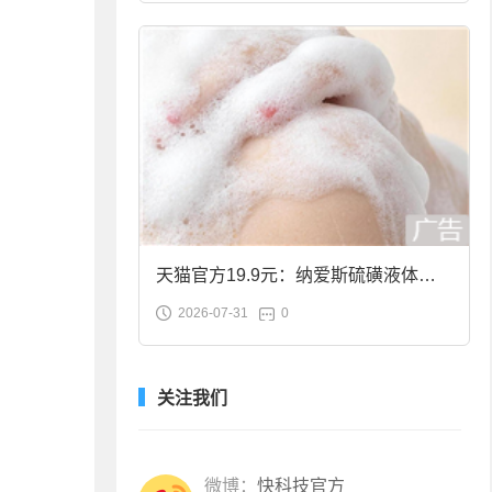
天猫官方19.9元：纳爱斯硫磺液体香
2026-07-31
0
皂2斤大促
关注我们
微博：
快科技官方