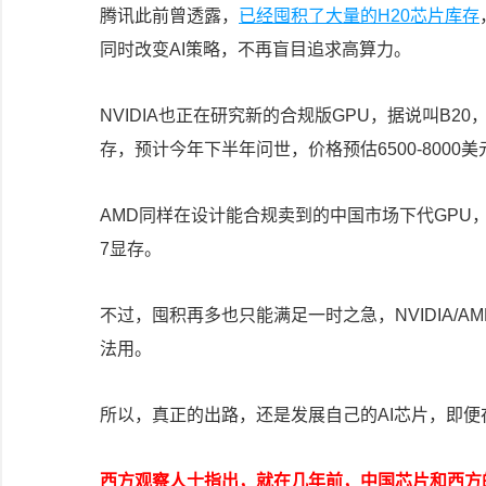
腾讯此前曾透露，
已经囤积了大量的H20芯片库存
同时改变AI策略，不再盲目追求高算力。
NVIDIA也正在研究新的合规版GPU，据说叫B2
存，预计今年下半年问世，价格预估6500-8000
AMD同样在设计能合规卖到的中国市场下代GPU，比如日
7显存。
不过，囤积再多也只能满足一时之急，NVIDIA/
法用。
所以，真正的出路，还是发展自己的AI芯片，即
西方观察人士指出，就在几年前，中国芯片和西方