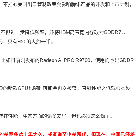
，不担心美国出口管制政策会影响腾讯产品的开发和上市计划，
0，不但进一步降低频率，还将HBM高带宽内存改为GDDR7显
美元，只有H20的大约一半。
前刚发布的Radeon AI PRO R9700，使用的也是GDDR
AMD的新款GPU也随时可能会再次被禁，直到性能之低就根本没
便存在性能、生态方面的诸多差异，但也必须这么做了。
的差距多达十年之久，或者说至少差两代，但现在，中国已经将