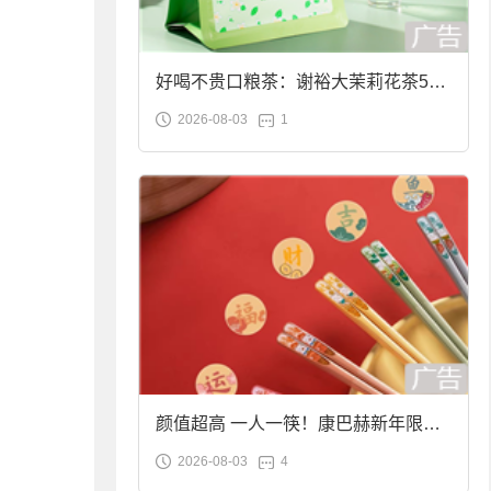
好喝不贵口粮茶：谢裕大茉莉花茶50g
2026-08-03
1
袋装9.9元到手
颜值超高 一人一筷！康巴赫新年限定
2026-08-03
4
合金筷子大促：19.9元