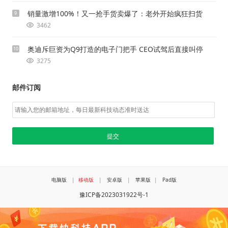
销量激增100%！又一抢手货卖爆了：老外开始疯狂扫货
9
3462
奥迪斥巨资为Q9打造的电子门把手 CEO试驾后直接叫停
10
3275
邮件订阅
电脑版
|
移动版
|
安卓版
|
苹果版
|
Pad版
豫ICP备2023031922号-1