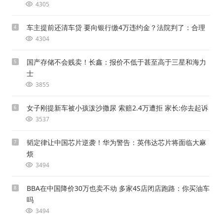
4305
车主提前还清车贷 要向银行缴4万违约金？法院判了：合理
4
4304
国产存储不会贱卖！长鑫：报价不低于甚至高于三星和海力
5
士
3855
女子刚提新车被小孩泼沙撒尿 索赔2.4万遭拒 家长:你去起诉
6
3537
韬定律让中国芯片逆袭！华为警告：英伟达芯片将面临大麻
7
烦
3494
BBA在中国降价30万也卖不动 多家4S店闭店跑路：你买油车
8
吗
3494