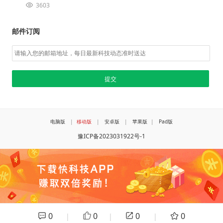
3603
邮件订阅
电脑版
|
移动版
|
安卓版
|
苹果版
|
Pad版
豫ICP备2023031922号-1
0
0
0
0
|
|
|