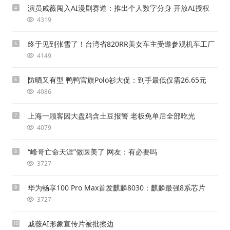
演员戚薇闯入AI漫剧赛道：推出个人数字分身 开放AI授权
4
4319
终于见到张雪了！台湾省820RR美女车主受邀参观机车工厂
5
4149
防晒又有型 鸭鸭官旗Polo衫大促：到手最低仅需26.65元
6
4086
上海一顾客因大盘鸡含土豆报警 老板免单后全部吃光
7
4079
“峰哥亡命天涯”做医美了 网友：有必要吗
8
3727
华为畅享100 Pro Max首发麒麟8030：麒麟最强8系芯片
9
3727
戚薇AI形象宣传片被批擦边
10