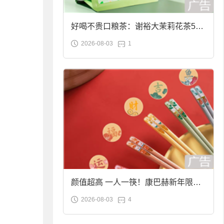
好喝不贵口粮茶：谢裕大茉莉花茶50g
2026-08-03
1
袋装9.9元到手
颜值超高 一人一筷！康巴赫新年限定
2026-08-03
4
合金筷子大促：19.9元