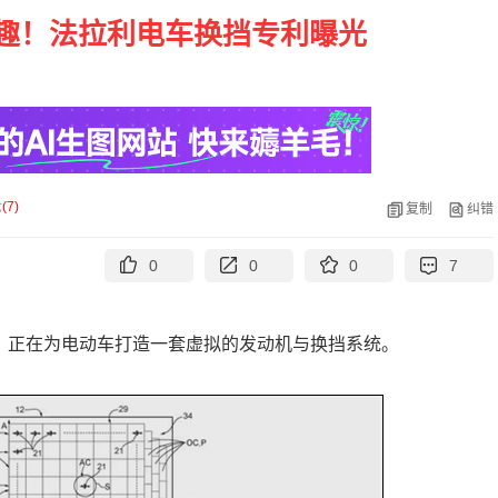
趣！法拉利电车换挡专利曝光
论
(
7
)
复制
纠错
0
0
0
7
利，正在为电动车打造一套虚拟的发动机与换挡系统。