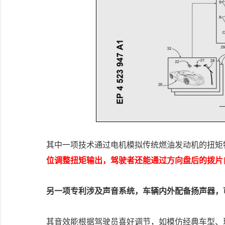
其中一项技术通过电机模拟传统燃油发动机的扭矩
位调整扭矩输出，驾驶者还能通过方向盘后的拨片
另一项专利涉及声音系统，车辆内外配备扬声器，
其音效能根据驾驶员喜好调节，如模仿经典车型、