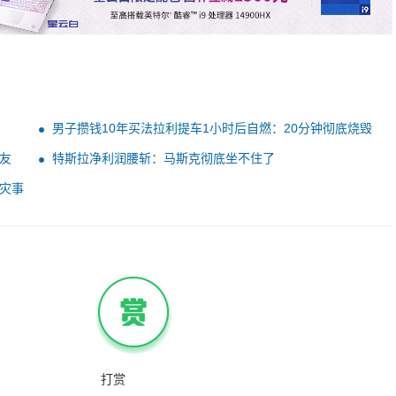
男子攒钱10年买法拉利提车1小时后自燃：20分钟彻底烧毁
友
特斯拉净利润腰斩：马斯克彻底坐不住了
灾事
打赏