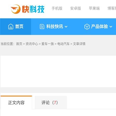
手机版
安卓版
苹果端
博客
首页
科技快讯
产品体验
当前位置：
首页
>
资讯中心
>
爱车一族
>
电动汽车
> 文章详情
正文内容
评论（
7
）