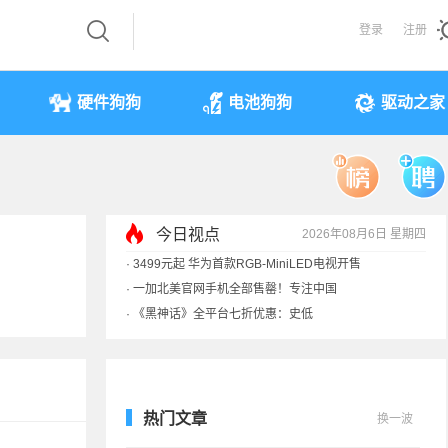
登录
注册
硬件狗狗
电池狗狗
驱动之家
今日视点
2026年08月6日 星期四
·
3499元起 华为首款RGB-MiniLED电视开售
·
一加北美官网手机全部售罄！专注中国
·
《黑神话》全平台七折优惠：史低
·
显卡一夜涨价40%！原价预售订单直接作废
热门文章
换一波