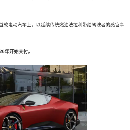
首款电动汽车上，以延续传统燃油法拉利带给驾驶者的感官享
26年开始交付。