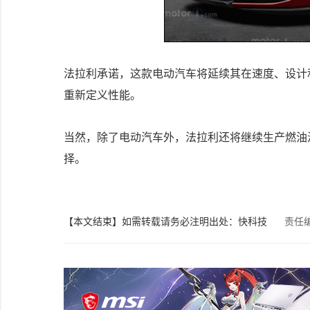
法拉利承诺，这款电动汽车将延续其在速度、设计
重新定义性能。
当然，除了电动汽车外，法拉利还将继续生产燃油
择。
【本文结束】如需转载请务必注明出处：快科技
责任