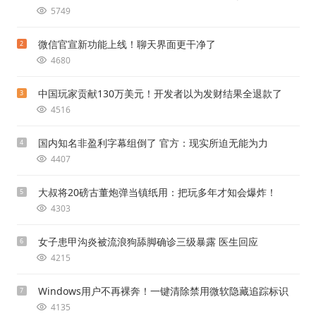
5749
微信官宣新功能上线！聊天界面更干净了
2
4680
中国玩家贡献130万美元！开发者以为发财结果全退款了
3
4516
国内知名非盈利字幕组倒了 官方：现实所迫无能为力
4
4407
大叔将20磅古董炮弹当镇纸用：把玩多年才知会爆炸！
5
4303
女子患甲沟炎被流浪狗舔脚确诊三级暴露 医生回应
6
4215
Windows用户不再裸奔！一键清除禁用微软隐藏追踪标识
7
4135