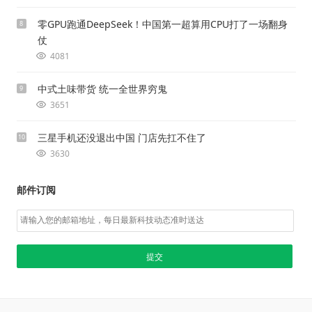
零GPU跑通DeepSeek！中国第一超算用CPU打了一场翻身
8
仗
4081
中式土味带货 统一全世界穷鬼
9
3651
三星手机还没退出中国 门店先扛不住了
10
3630
邮件订阅