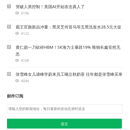
突破人类控制！美国AI开始攻击真人了
7
4196
霸王官旗新品冲量：黑灵芝何首乌等五黑洗发水28.5元大促
8
4122
黄仁勋一刀砍碎HBM！SK海力士暴跌19% 唯独长鑫安然无
9
恙
4108
张雪峰女儿请峰学蔚来员工喝立秋奶茶 往年都是张雪峰买单
10
4044
邮件订阅