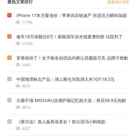
最热文章排行
查看排行详情
iPhone 17本月要涨价：苹果供应链减产 供货压力瞬间加剧
1
11794
修车18万保额仅6万！新能源车涉水报废遭拒赔 法院判了
2
11250
穿着就掉了！女子称名创优品内裤让其颜面尽失 品牌方致歉
3
5445
中国地理标志产品：湖上粮仓兴凯湖大米10斤18.5元
4
4925
久睡不塌 MISSUKU凉感护颈记忆枕大促：券后39.9元包邮
5
4614
《塞尔达》真人版再添美女！曾出演冯小刚电影
6
4327