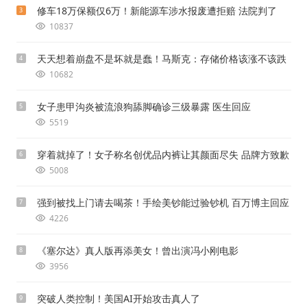
修车18万保额仅6万！新能源车涉水报废遭拒赔 法院判了
3
10837
天天想着崩盘不是坏就是蠢！马斯克：存储价格该涨不该跌
4
10682
女子患甲沟炎被流浪狗舔脚确诊三级暴露 医生回应
5
5519
穿着就掉了！女子称名创优品内裤让其颜面尽失 品牌方致歉
6
5008
强到被找上门请去喝茶！手绘美钞能过验钞机 百万博主回应
7
4226
《塞尔达》真人版再添美女！曾出演冯小刚电影
8
3956
突破人类控制！美国AI开始攻击真人了
9