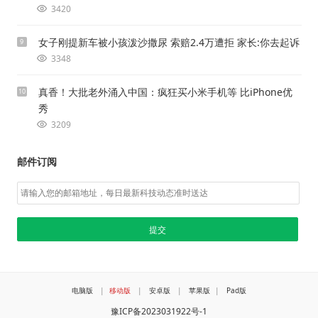
3420
女子刚提新车被小孩泼沙撒尿 索赔2.4万遭拒 家长:你去起诉
9
3348
真香！大批老外涌入中国：疯狂买小米手机等 比iPhone优
10
秀
3209
邮件订阅
电脑版
|
移动版
|
安卓版
|
苹果版
|
Pad版
豫ICP备2023031922号-1