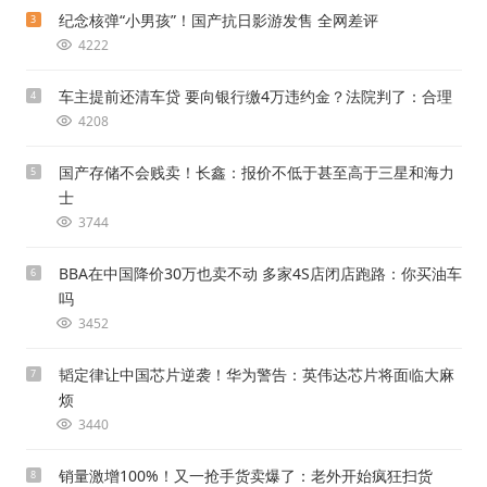
纪念核弹“小男孩”！国产抗日影游发售 全网差评
3
4222
车主提前还清车贷 要向银行缴4万违约金？法院判了：合理
4
4208
国产存储不会贱卖！长鑫：报价不低于甚至高于三星和海力
5
士
3744
BBA在中国降价30万也卖不动 多家4S店闭店跑路：你买油车
6
吗
3452
韬定律让中国芯片逆袭！华为警告：英伟达芯片将面临大麻
7
烦
3440
销量激增100%！又一抢手货卖爆了：老外开始疯狂扫货
8