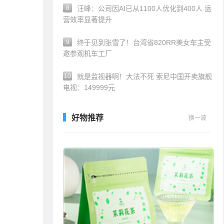
8
汪峰：公司因AI已从1100人优化到400人 运
营效率显著提升
9
终于见到张雪了！台湾省820RR美女车主受
邀参观机车工厂
10
就是监视器啊！大法不死 索尼中国开卖旗舰
电视：149999元
好物推荐
换一波