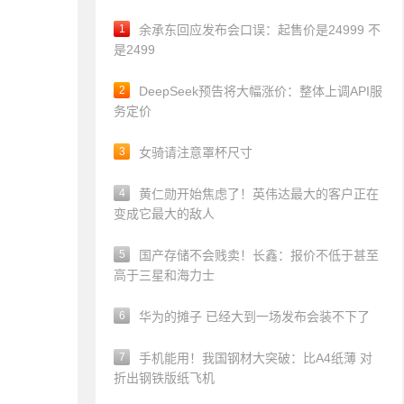
1
余承东回应发布会口误：起售价是24999 不
是2499
2
DeepSeek预告将大幅涨价：整体上调API服
务定价
3
女骑请注意罩杯尺寸
4
黄仁勋开始焦虑了！英伟达最大的客户正在
变成它最大的敌人
5
国产存储不会贱卖！长鑫：报价不低于甚至
高于三星和海力士
6
华为的摊子 已经大到一场发布会装不下了
7
手机能用！我国钢材大突破：比A4纸薄 对
折出钢铁版纸飞机