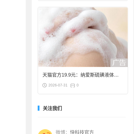
天猫官方19.9元：纳爱斯硫磺液体香
2026-07-31
0
皂2斤大促
关注我们
微博：
快科技官方