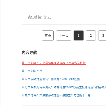
责任编辑：流云
首页
上一页
1
2
3
内容导航
第一页 前言：史上最强桌面处理器 不用再做选择题
第三页 测试平台
第五页 游戏性能测试：比锐龙7 9800X3D还强
第七页 烤机与内存测试：功耗可达246W 技嘉主板稳定运行内存频
6200MHz
第九页 总结：集最强游戏性能和最强生产力性能于一身