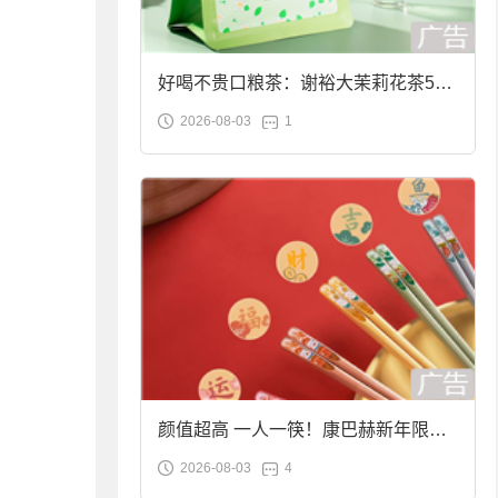
好喝不贵口粮茶：谢裕大茉莉花茶50g
2026-08-03
1
袋装9.9元到手
颜值超高 一人一筷！康巴赫新年限定
2026-08-03
4
合金筷子大促：19.9元