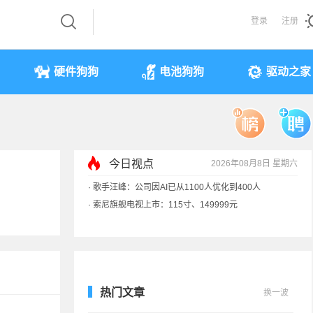
登录
注册
硬件狗狗
电池狗狗
驱动之家
今日视点
2026年08月8日 星期六
·
索尼旗舰电视上市：115寸、149999元
·
SpaceX火箭残骸7倍音速撞月球 对比图像公布
·
苹果借长鑫存储压价韩系内存厂商！结果没用
·
歌手汪峰：公司因AI已从1100人优化到400人
热门文章
换一波