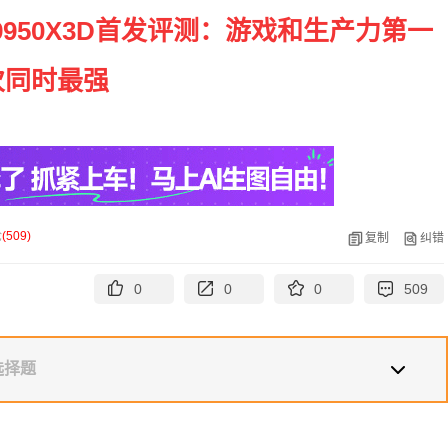
950X3D首发评测：游戏和生产力第一
次同时最强
论
(
509
)
复制
纠错
0
0
0
509
选择题