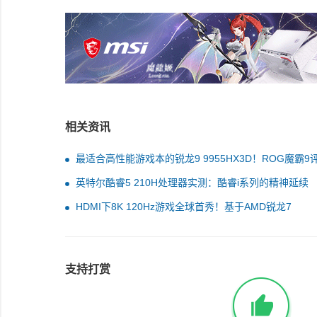
相关资讯
最适合高性能游戏本的锐龙9 9955HX3D！ROG魔霸9
英特尔酷睿5 210H处理器实测：酷睿i系列的精神延续
HDMI下8K 120Hz游戏全球首秀！基于AMD锐龙7
9800X3D+RX 9070 XT
支持打赏