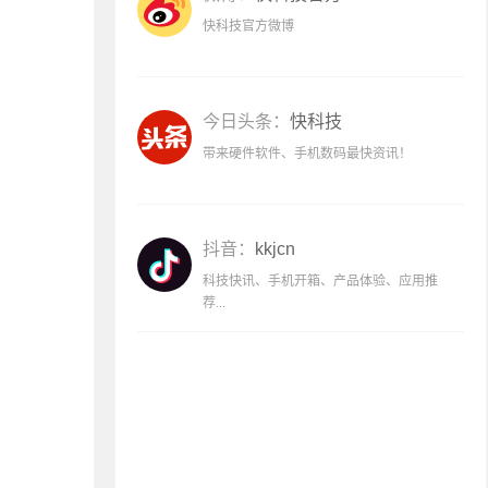
快科技官方微博
今日头条：
快科技
带来硬件软件、手机数码最快资讯！
抖音：
kkjcn
科技快讯、手机开箱、产品体验、应用推
荐...