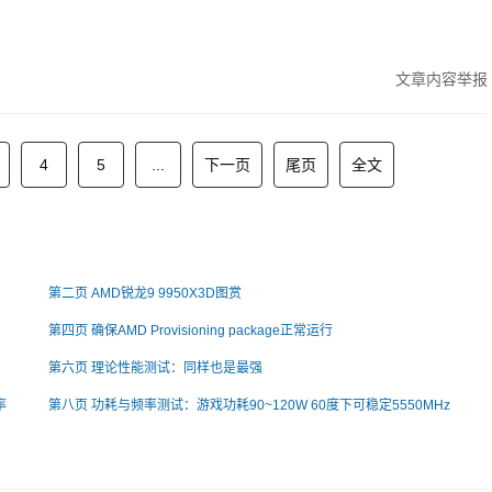
文章内容举报
4
5
...
下一页
尾页
全文
第二页 AMD锐龙9 9950X3D图赏
第四页 确保AMD Provisioning package正常运行
第六页 理论性能测试：同样也是最强
率
第八页 功耗与频率测试：游戏功耗90~120W 60度下可稳定5550MHz