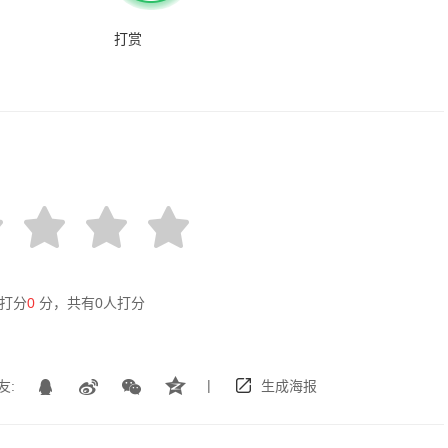
打赏
打分
0
分，共有
0
人打分
|
友:
生成海报