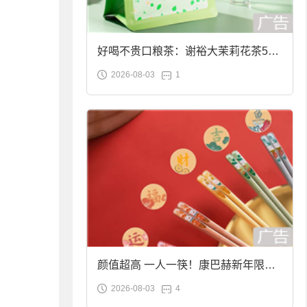
好喝不贵口粮茶：谢裕大茉莉花茶50g
2026-08-03
1
袋装9.9元到手
颜值超高 一人一筷！康巴赫新年限定
2026-08-03
4
合金筷子大促：19.9元