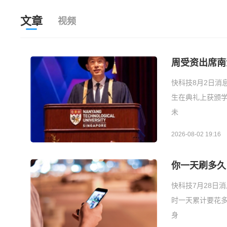
文章
视频
周受资出席南
快科技8月2日消
生在典礼上获颁学
未
2026-08-02 19:16
你一天刷多久！
快科技7月28日
时一天累计要花多
身