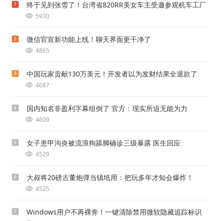
终于见到张雪了！台湾省820RR美女车主受邀参观机车工厂
1
5930
微信官宣新功能上线！聊天界面更干净了
2
4865
中国玩家贡献130万美元！开发者以为发财结果全退款了
3
4687
国内知名非盈利字幕组倒了 官方：现实所迫无能为力
4
4609
女子患甲沟炎被流浪狗舔脚确诊三级暴露 医生回应
5
4529
大叔将20磅古董炮弹当镇纸用：把玩多年才知会爆炸！
6
4525
Windows用户不再裸奔！一键清除禁用微软隐藏追踪标识
7