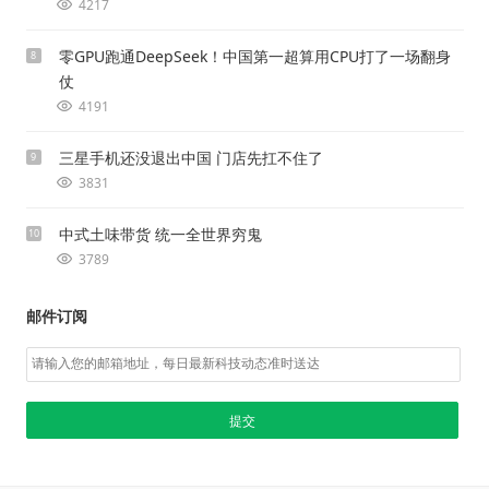
4217
零GPU跑通DeepSeek！中国第一超算用CPU打了一场翻身
8
仗
4191
三星手机还没退出中国 门店先扛不住了
9
3831
中式土味带货 统一全世界穷鬼
10
3789
邮件订阅