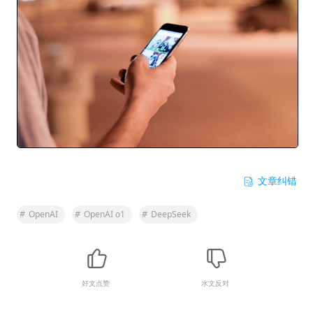
文章纠错
#
OpenAI
#
OpenAI o1
#
DeepSeek
好文点赞
水文反对