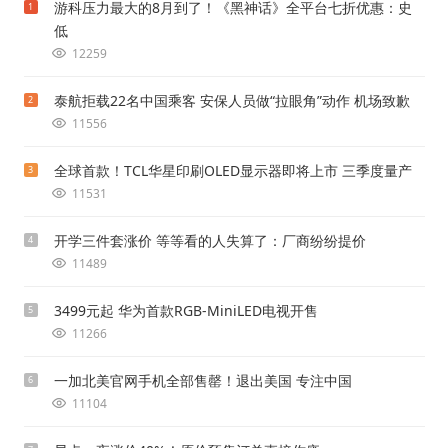
游科压力最大的8月到了！《黑神话》全平台七折优惠：史
1
低
12259
泰航拒载22名中国乘客 安保人员做“拉眼角”动作 机场致歉
2
11556
全球首款！TCL华星印刷OLED显示器即将上市 三季度量产
3
11531
开学三件套涨价 等等看的人失算了：厂商纷纷提价
4
11489
3499元起 华为首款RGB-MiniLED电视开售
5
11266
一加北美官网手机全部售罄！退出美国 专注中国
6
11104