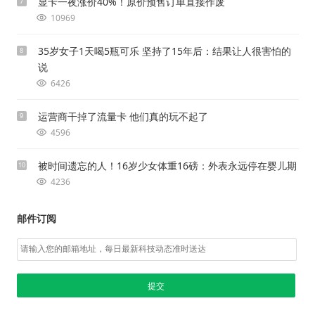
显卡一夜涨价40%！原价预售订单直接作废
7
10969
35岁女子1天喝5瓶可乐 坚持了15年后：结果让人很害怕的
8
说
6426
运营商干掉了流量卡 他们真的玩不起了
9
4596
被时间遗忘的人！16岁少女体重16磅：外表永远停在婴儿期
10
4236
邮件订阅