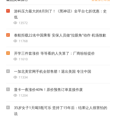
游科压力最大的8月到了！《黑神话》全平台七折优惠：史
1
低
13572
泰航拒载22名中国乘客 安保人员做“拉眼角”动作 机场致歉
2
11768
开学三件套涨价 等等看的人失算了：厂商纷纷提价
3
11610
一加北美官网手机全部售罄！退出美国 专注中国
4
11334
显卡一夜涨价40%！原价预售订单直接作废
5
11204
35岁女子1天喝5瓶可乐 坚持了15年后：结果让人很害怕的
6
说