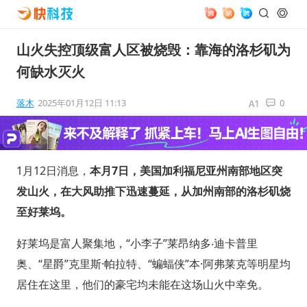
山火失控顶级富人区被烧毁：靠海的洛杉矶为
何缺水灭火
落木
2025年01月12日 11:13
0
1月12日消息，
本月7日，美国加利福尼亚州南部地区突
发山火，在大风助推下迅速蔓延，从加州南部的洛杉矶烧
至好莱坞。
好莱坞是富人聚集地，“小李子”莱昂纳多‧迪卡普里
奥、“星爵”克里斯·帕拉特、“蝙蝠侠”本·阿弗莱克等明星均
居住在这里，他们的豪宅均未能在这场山火中幸免。