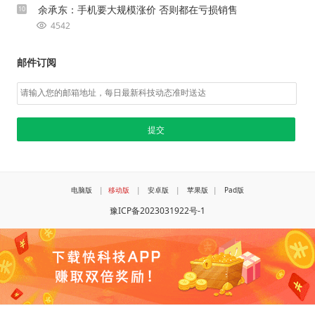
余承东：手机要大规模涨价 否则都在亏损销售
10
4542
邮件订阅
电脑版
|
移动版
|
安卓版
|
苹果版
|
Pad版
豫ICP备2023031922号-1