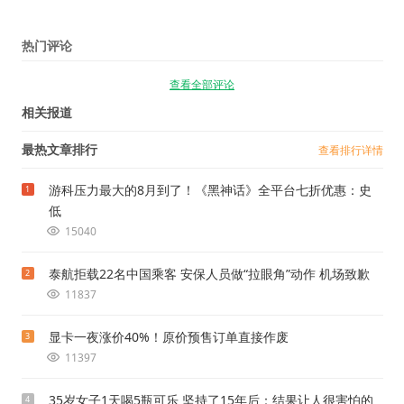
热门评论
查看全部评论
相关报道
最热文章排行
查看排行详情
游科压力最大的8月到了！《黑神话》全平台七折优惠：史
1
低
15040
泰航拒载22名中国乘客 安保人员做“拉眼角”动作 机场致歉
2
11837
显卡一夜涨价40%！原价预售订单直接作废
3
11397
35岁女子1天喝5瓶可乐 坚持了15年后：结果让人很害怕的
4