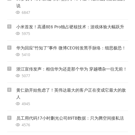
说
6847
小米首发！高通8E6 Pro独占硬核技术：游戏体验大幅跃升
5
5975
华为回应“竹知了”事件 微博CEO转发黑手脉络：细思极恐！
6
5410
浙江宣传发声：相信华为还是那个华为 穿越嘈杂一往无前！
7
5077
黄仁勋开始焦虑了！英伟达最大的客户正在变成它最大的敌
8
人
4945
员工用代码17小时删光公司89TB数据：只为腾空间接私活
9
4576