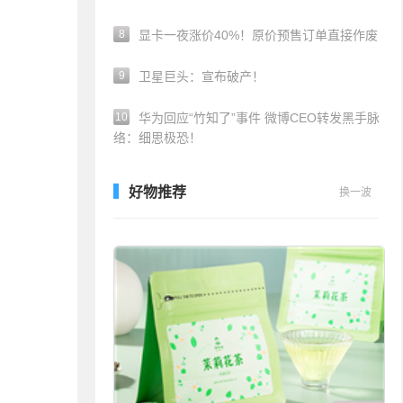
8
显卡一夜涨价40%！原价预售订单直接作废
9
卫星巨头：宣布破产！
10
华为回应“竹知了”事件 微博CEO转发黑手脉
络：细思极恐！
好物推荐
换一波