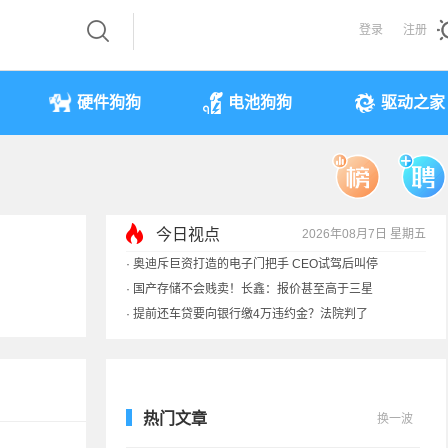
登录
注册
硬件狗狗
电池狗狗
驱动之家
今日视点
2026年08月7日 星期五
·
奥迪斥巨资打造的电子门把手 CEO试驾后叫停
·
国产存储不会贱卖！长鑫：报价甚至高于三星
·
提前还车贷要向银行缴4万违约金？法院判了
·
余承东回应发布会口误：起售价不是2499
热门文章
换一波