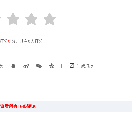
打分
0
分，共有
0
人打分
|
友:
生成海报