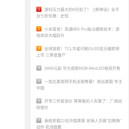
1
游科压力最大的8月到了！《黑神话》全平
台七折优惠：史低
2
小米首发！高通8E6 Pro独占硬核技术：游
戏体验大幅跃升
3
全球首款！TCL华星印刷OLED显示器即将
上市 三季度量产
4
3499元起 华为首款RGB-MiniLED电视开售
5
一加北美官网手机全部售罄！退出美国 专注
中国
6
开学三件套涨价 等等看的人失算了：厂商纷
纷提价
7
泰航拒载22名中国乘客 安保人员做“拉眼角”
动作 机场致歉