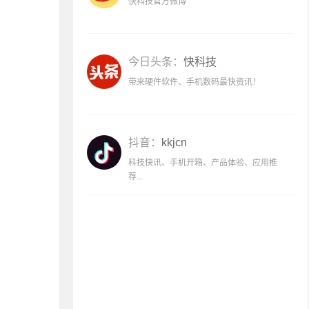
快科技官方微博
今日头条：
快科技
带来硬件软件、手机数码最快资讯！
抖音：
kkjcn
科技快讯、手机开箱、产品体验、应用推
荐...