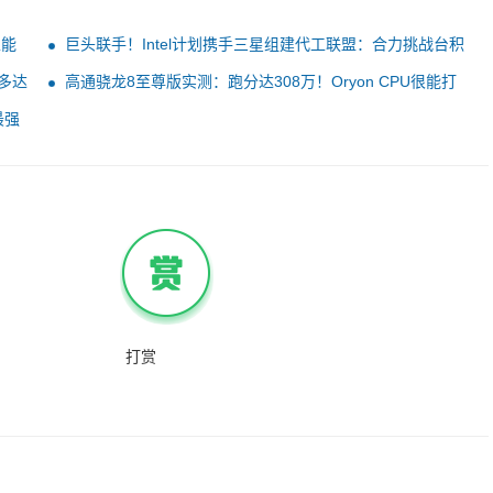
性能
巨头联手！Intel计划携手三星组建代工联盟：合力挑战台积
电
电多达
高通骁龙8至尊版实测：跑分达308万！Oryon CPU很能打
最强
打赏