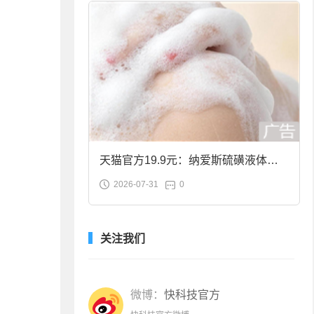
天猫官方19.9元：纳爱斯硫磺液体香
2026-07-31
0
皂2斤大促
关注我们
微博：
快科技官方