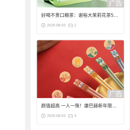
好喝不贵口粮茶：谢裕大茉莉花茶50g
2026-08-03
1
袋装9.9元到手
颜值超高 一人一筷！康巴赫新年限定
2026-08-03
4
合金筷子大促：19.9元