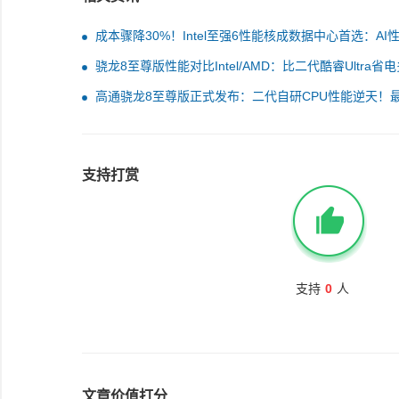
成本骤降30%！Intel至强6性能核成数据中心首选：AI
达AMD Turin 5.4倍
骁龙8至尊版性能对比Intel/AMD：比二代酷睿Ultra省
170％！
高通骁龙8至尊版正式发布：二代自研CPU性能逆天！
AI更像真人
支持打赏
支持
0
人
文章价值打分