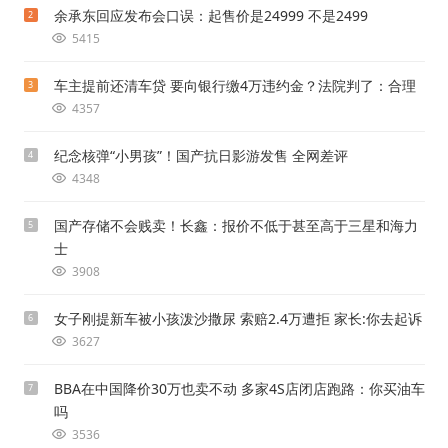
余承东回应发布会口误：起售价是24999 不是2499
2
5415
车主提前还清车贷 要向银行缴4万违约金？法院判了：合理
3
4357
纪念核弹“小男孩”！国产抗日影游发售 全网差评
4
4348
国产存储不会贱卖！长鑫：报价不低于甚至高于三星和海力
5
士
3908
女子刚提新车被小孩泼沙撒尿 索赔2.4万遭拒 家长:你去起诉
6
3627
BBA在中国降价30万也卖不动 多家4S店闭店跑路：你买油车
7
吗
3536