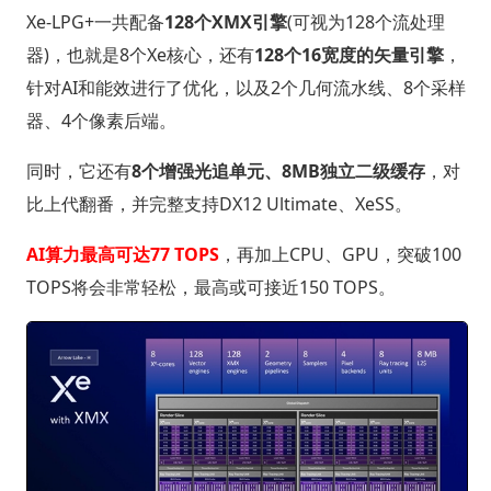
Xe-LPG+一共配备
128个XMX引擎
(可视为128个流处理
器)，也就是8个Xe核心，还有
128个16宽度的矢量引擎
，
针对AI和能效进行了优化，以及2个几何流水线、8个采样
器、4个像素后端。
同时，它还有
8个增强光追单元、8MB独立二级缓存
，对
比上代翻番，并完整支持DX12 Ultimate、XeSS。
AI算力最高可达77 TOPS
，再加上CPU、GPU，突破100
TOPS将会非常轻松，最高或可接近150 TOPS。