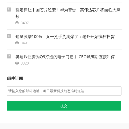
韬定律让中国芯片逆袭！华为警告：英伟达芯片将面临大麻
8
烦
3497
销量激增100%！又一抢手货卖爆了：老外开始疯狂扫货
9
3491
奥迪斥巨资为Q9打造的电子门把手 CEO试驾后直接叫停
10
3320
邮件订阅