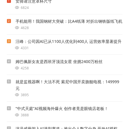
女骑请注意罩杯尺寸
1
6824
手机能用！我国钢材大突破：比A4纸薄 对折出钢铁版纸飞机
2
4628
汪峰：公司因AI已从1100人优化到400人 运营效率显著提升
3
4331
姆巴佩新女友是西班牙顶流女星 坐拥2400万粉丝
4
4258
就是监视器啊！大法不死 索尼中国开卖旗舰电视：149999
5
元
3895
“中式天庭”AI视频海外爆火 创作者竟是眼镜店老板！
6
3888
演员戚薇闯入AI漫剧赛道：推出个人数字分身 开放AI授权
7