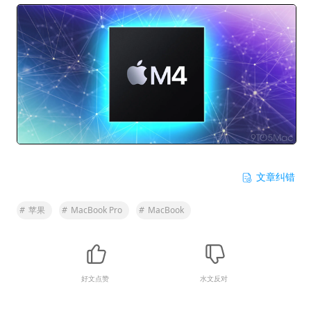
文章纠错
#
苹果
#
MacBook Pro
#
MacBook
好文点赞
水文反对