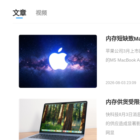
文章
视频
内存短缺致Ma
苹果公司3月上市的
的M5 MacBoo
2026-08-03 23:09
内存供货受限拖
快科技8月3日消息
的供应造成显著影
网显