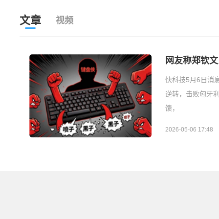
文章
视频
网友称郑钦文
快科技5月6日消
逆转，击败匈牙
馈，
2026-05-06 17:48