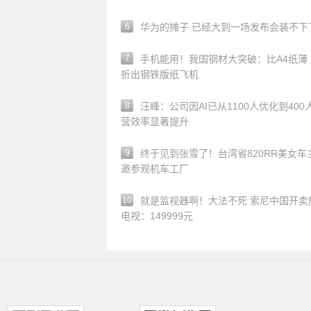
6
华为的摊子 已经大到一场发布会装不下
7
手机能用！我国钢材大突破：比A4纸薄
折出钢铁版纸飞机
8
汪峰：公司因AI已从1100人优化到400
营效率显著提升
9
终于见到张雪了！台湾省820RR美女车
邀参观机车工厂
10
就是监视器啊！大法不死 索尼中国开卖
电视：149999元