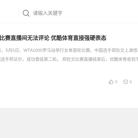
比赛直播间无法评论 优酷体育直接强硬表态
息，5月5日，WTA1000罗马站举行女单首轮比赛。中国选手郑钦文上演
利选手邦达尔，成功晋级第二轮。 郑钦文比赛直播结束后，优酷体育收到
0
0