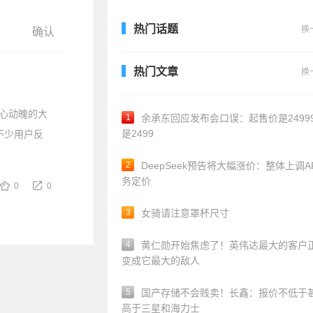
热门话题
换
热门文章
换
惊心动魄的大
1
余承东回应发布会口误：起售价是24999
是2499
不少用户反
2
DeepSeek预告将大幅涨价：整体上调A
务定价
0
0
3
女骑请注意罩杯尺寸
4
黄仁勋开始焦虑了！英伟达最大的客户
变成它最大的敌人
5
国产存储不会贱卖！长鑫：报价不低于
高于三星和海力士