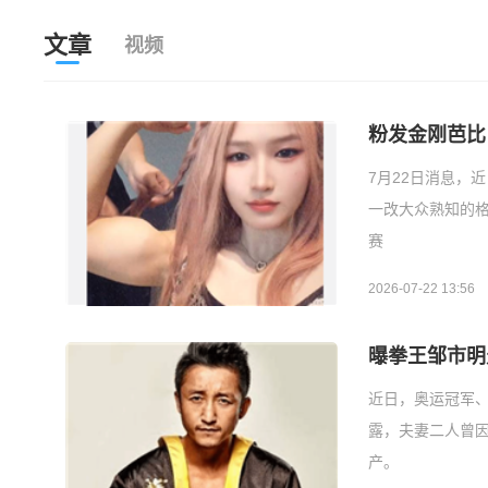
文章
视频
粉发金刚芭比
7月22日消息，
一改大众熟知的
赛
2026-07-22 13:56
曝拳王邹市明
近日，奥运冠军
露，夫妻二人曾
产。