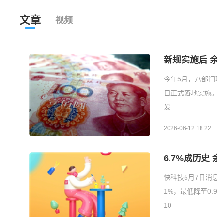
文章
视频
新规实施后 
今年5月，八部门
日正式落地实施
发
2026-06-12 18:22
6.7%成历史
快科技5月7日消
1%，最低降至0
10